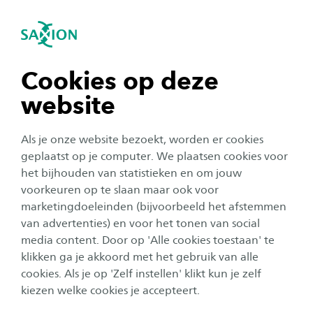
igatie sluiten
Zo
Navigatie openen
Events
Werken bij Saxion
navigatie tonen
Cookies op deze
website
navigatie tonen
Meerdere categorieën
Als je onze website bezoekt, worden er cookies
Alle maanden
navigatie tonen
geplaatst op je computer. We plaatsen cookies voor
het bijhouden van statistieken en om jouw
Geen resultaat
voorkeuren op te slaan maar ook voor
navigatie tonen
marketingdoeleinden (bijvoorbeeld het afstemmen
van advertenties) en voor het tonen van social
media content. Door op 'Alle cookies toestaan' te
navigatie tonen
klikken ga je akkoord met het gebruik van alle
cookies. Als je op 'Zelf instellen' klikt kun je zelf
kiezen welke cookies je accepteert.