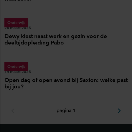
Onderwijs
Publicatiedatum:
24 maart 2026
Dewy kiest naast werk en gezin voor de
deeltijdopleiding Pabo
Onderwijs
Publicatiedatum:
19 maart 2026
Open dag of open avond bij Saxion: welke past
bij jou?
pagina 1
Footer