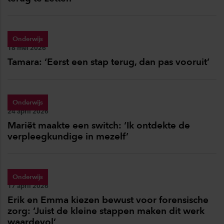
Onderwijs
Publicatiedatum:
18 mei 2026
Tamara: ‘Eerst een stap terug, dan pas vooruit’
Onderwijs
Publicatiedatum:
24 april 2026
Mariët maakte een switch: ‘Ik ontdekte de
verpleegkundige in mezelf’
Onderwijs
Publicatiedatum:
17 april 2026
Erik en Emma kiezen bewust voor forensische
zorg: ‘Juist de kleine stappen maken dit werk
waardevol’