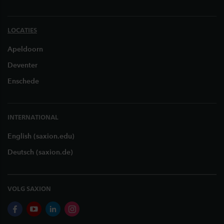
LOCATIES
Apeldoorn
Deventer
Enschede
INTERNATIONAL
English (saxion.edu)
Deutsch (saxion.de)
VOLG SAXION
facebook
youtube
linkedin
instagram