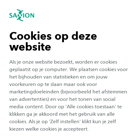
igatie sluiten
Zo
Navigatie openen
Nieuws
Social Work
Saxion Parttime School
Deeltijd
navigatie tonen
Cookies op deze
website
navigatie tonen
Alle categorieën
Als je onze website bezoekt, worden er cookies
navigatie tonen
geplaatst op je computer. We plaatsen cookies voor
Onderwijs
Publicatiedatum:
26 juni 2026
het bijhouden van statistieken en om jouw
voorkeuren op te slaan maar ook voor
Yes, je hebt de knoop doorgehakt! Schrijf je
navigatie tonen
snel in!
marketingdoeleinden (bijvoorbeeld het afstemmen
van advertenties) en voor het tonen van social
media content. Door op 'Alle cookies toestaan' te
navigatie tonen
klikken ga je akkoord met het gebruik van alle
Onderwijs
cookies. Als je op 'Zelf instellen' klikt kun je zelf
Publicatiedatum:
17 juni 2026
kiezen welke cookies je accepteert.
Impact maken met data? Ontdek de nieuwe
master Data Driven Business