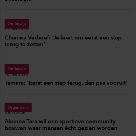
Onderwijs
Publicatiedatum:
27 mei 2026
Charissa Verhoef: ‘Je leert om eerst een stap
terug te zetten’
Onderwijs
Publicatiedatum:
18 mei 2026
Tamara: ‘Eerst een stap terug, dan pas vooruit’
Organisatie
Publicatiedatum:
6 mei 2026
Alumna Tara wil een sportieve community
bouwen waar mensen écht gezien worden