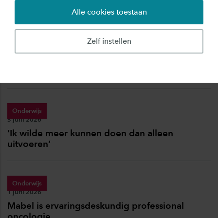
Alle cookies toestaan
Onderwijs
Zelf instellen
Publicatiedatum:
17 juni 2026
Impact maken met data? Ontdek de nieuwe
master Data Driven Business
Onderwijs
Publicatiedatum:
3 juni 2026
‘Ik wilde meer kunnen doen dan alleen
uitvoeren’
Onderwijs
Publicatiedatum:
1 juni 2026
Mabel is ervaringsdeskundig professional
oncologie