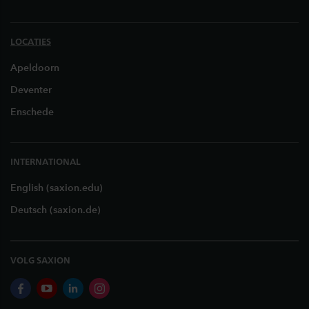
LOCATIES
Apeldoorn
Deventer
Enschede
INTERNATIONAL
English (saxion.edu)
Deutsch (saxion.de)
VOLG SAXION
facebook
youtube
linkedin
instagram