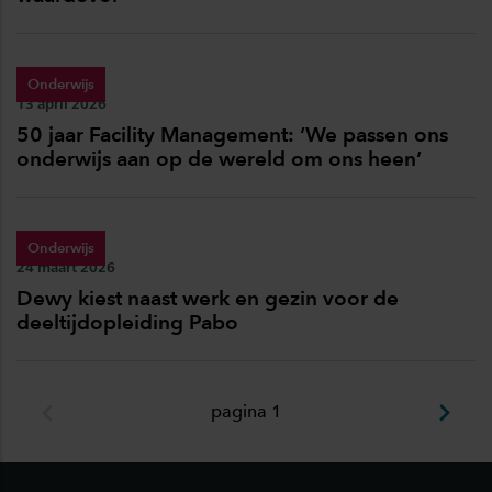
Onderwijs
Publicatiedatum:
13 april 2026
50 jaar Facility Management: ‘We passen ons
onderwijs aan op de wereld om ons heen’
Onderwijs
Publicatiedatum:
24 maart 2026
Dewy kiest naast werk en gezin voor de
deeltijdopleiding Pabo
pagina 1
Footer