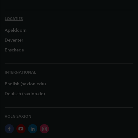
LOCATIES
Apeldoorn
Deventer
Enschede
INTERNATIONAL
English (saxion.edu)
Deutsch (saxion.de)
VOLG SAXION
facebook
youtube
linkedin
instagram