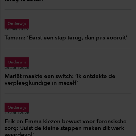
Onderwijs
Publicatiedatum:
18 mei 2026
Tamara: ‘Eerst een stap terug, dan pas vooruit’
Onderwijs
Publicatiedatum:
24 april 2026
Mariët maakte een switch: ‘Ik ontdekte de
verpleegkundige in mezelf’
Onderwijs
Publicatiedatum:
17 april 2026
Erik en Emma kiezen bewust voor forensische
zorg: ‘Juist de kleine stappen maken dit werk
waardevol’