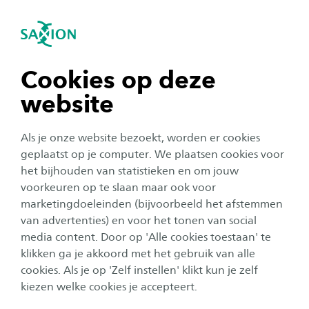
igatie sluiten
Zo
Navigatie openen
Nieuws
Facility Management
Deeltijd
Saxion Parttime School
navigatie tonen
Cookies op deze
website
navigatie tonen
Alle categorieën
Als je onze website bezoekt, worden er cookies
navigatie tonen
geplaatst op je computer. We plaatsen cookies voor
Onderwijs
Publicatiedatum:
26 juni 2026
het bijhouden van statistieken en om jouw
voorkeuren op te slaan maar ook voor
Yes, je hebt de knoop doorgehakt! Schrijf je
navigatie tonen
snel in!
marketingdoeleinden (bijvoorbeeld het afstemmen
van advertenties) en voor het tonen van social
media content. Door op 'Alle cookies toestaan' te
navigatie tonen
klikken ga je akkoord met het gebruik van alle
Onderwijs
cookies. Als je op 'Zelf instellen' klikt kun je zelf
Publicatiedatum:
17 juni 2026
kiezen welke cookies je accepteert.
Impact maken met data? Ontdek de nieuwe
master Data Driven Business