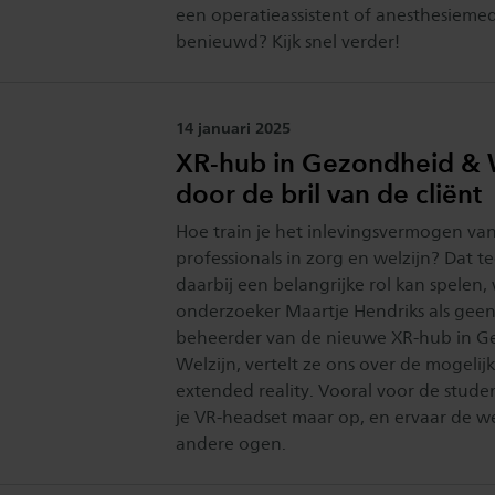
een operatieassistent of anesthesiemed
benieuwd? Kijk snel verder!
Publicatiedatum:
14 januari 2025
XR-hub in Gezondheid & W
door de bril van de cliënt
Hoe train je het inlevingsvermogen va
professionals in zorg en welzijn? Dat t
daarbij een belangrijke rol kan spelen,
onderzoeker Maartje Hendriks als geen 
beheerder van de nieuwe XR-hub in G
Welzijn, vertelt ze ons over de mogeli
extended reality. Vooral voor de stude
je VR-headset maar op, en ervaar de w
andere ogen.