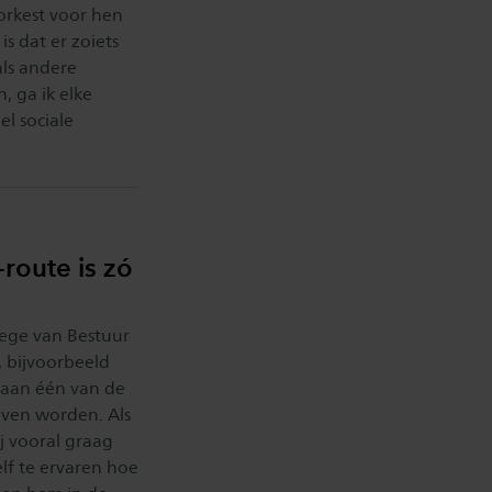
norkest voor hen
s dat er zoiets
als andere
, ga ik elke
el sociale
route is zó
lege van Bestuur
 bijvoorbeeld
 aan één van de
geven worden. Als
j vooral graag
elf te ervaren hoe