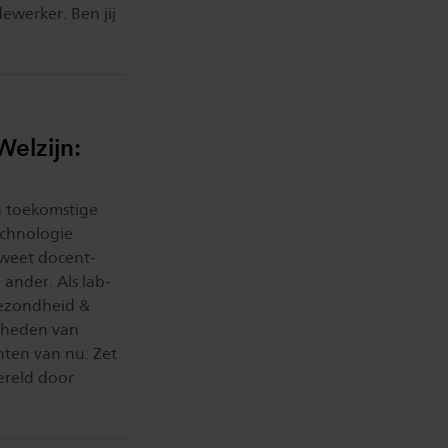
ewerker. Ben jij
elzijn:
n toekomstige
echnologie
 weet docent-
ander. Als lab-
ezondheid &
jkheden van
nten van nu. Zet
ereld door