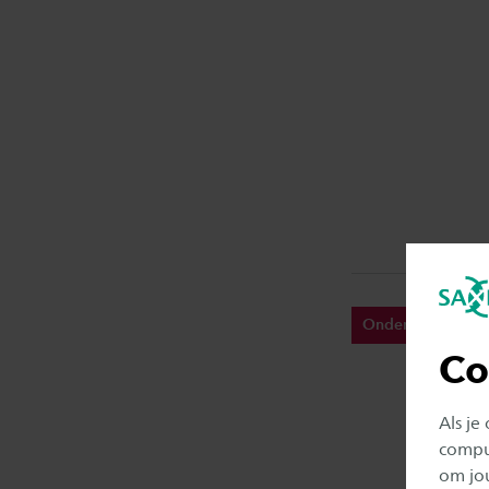
Onderwijs
Co
Als je
comput
om jo