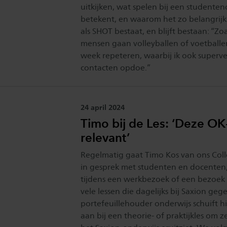
uitkijken, wat spelen bij een studente
betekent, en waarom het zo belangrijk i
als SHOT bestaat, en blijft bestaan: “Zo
mensen gaan volleyballen of voetballen
week repeteren, waarbij ik ook superve
contacten opdoe.”
Publicatiedatum:
24 april 2024
Timo bij de Les: ‘Deze OK-
relevant’
Regelmatig gaat Timo Kos van ons Col
in gesprek met studenten en docenten,
tijdens een werkbezoek of een bezoek
vele lessen die dagelijks bij Saxion ge
portefeuillehouder onderwijs schuift hi
aan bij een theorie- of praktijkles om z