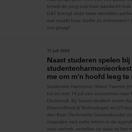
terwijl de zorg ook haar aandacht trok
G&T brengt deze twee werelden perfe
wat maakt haar studie zo interessant? 
ons graag!
Publicatiedatum:
11 juli 2024
Naast studeren spelen bij
studentenharmonieorkest:
me om m’n hoofd leeg te
Studenten Harmonie Orkest Twente (S
tot en met 14 juli een concertreis naar
Oostenrijk. Bij Saxion-student Jorien K
(Gezondheid & Technologie) en UT-stu
den Boer (Technische Geneeskunde) sto
maanden met vette letters in de agen
voor vertrek, vertellen ze waar zij het 