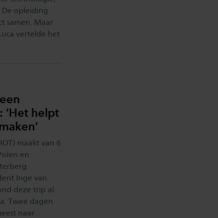
. De opleiding
ct samen. Maar
Luca vertelde het
 een
 ‘Het helpt
 maken’
HOT) maakt van 6
 Polen en
aterberg
dent Inge van
nd deze trip al
da. Twee dagen
meest naar