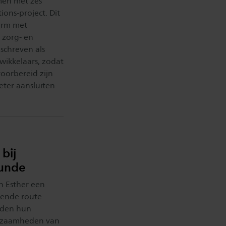
men met zes
ons-project. Dit
orm met
e zorg- en
 schreven als
wikkelaars, zodat
voorbereid zijn
beter aansluiten
bij
kunde
n Esther een
llende route
lden hun
rkzaamheden van