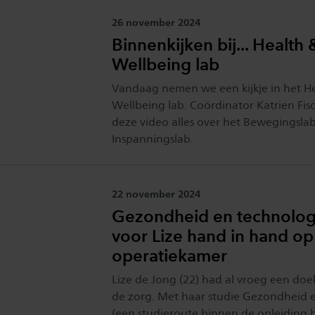
Publicatiedatum:
26 november 2024
Binnenkijken bij... Health 
Wellbeing lab
Vandaag nemen we een kijkje in het H
Wellbeing lab. Coördinator Katrien Fisch
deze video alles over het Bewegingsla
Inspanningslab.
Publicatiedatum:
22 november 2024
Gezondheid en technolog
voor Lize hand in hand op
operatiekamer
Lize de Jong (22) had al vroeg een doel:
de zorg. Met haar studie Gezondheid 
(een studieroute binnen de opleiding 