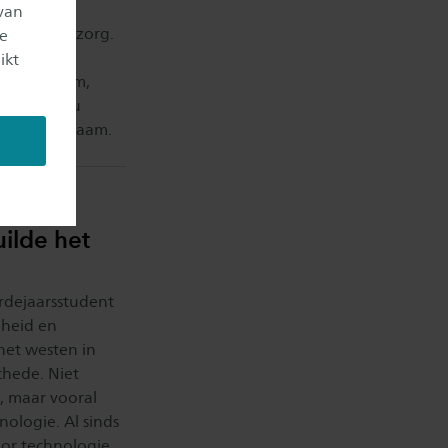
ijdens het
van
peratieve zorg.
je
 in
ikt
 Amsterdam,
d. Vanaf nu
ze nieuwe naam.
uilde het
erdejaarsstudent
dheid en
 het westen in
chede. Niet
, maar vooral
ologie. Al sinds
oor technologie,