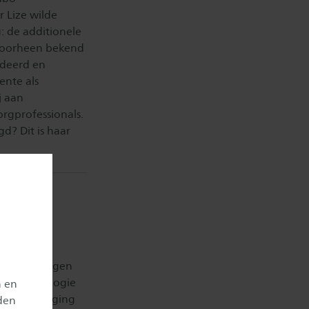
 Lize wilde
: de additionele
 voorheen bekend
udeerd en
nte als
j aan
rgprofessionals.
d? Dit is haar
aam:
kunde
de opleidingen
 & Technologie
n en
naamswijziging
den