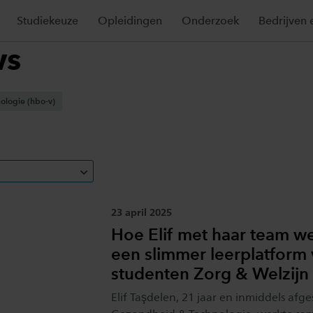
Studiekeuze
Opleidingen
Onderzoek
Bedrijven 
ws
logie (hbo-v)
Publicatiedatum:
23 april 2025
Hoe Elif met haar team w
een slimmer leerplatform
studenten Zorg & Welzijn
Elif Taşdelen, 21 jaar en inmiddels afg