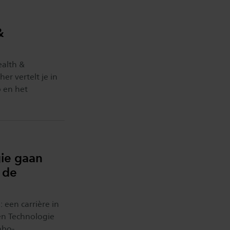
&
ealth &
er vertelt je in
b en het
ie gaan
 de
 een carrière in
en Technologie
hbo-