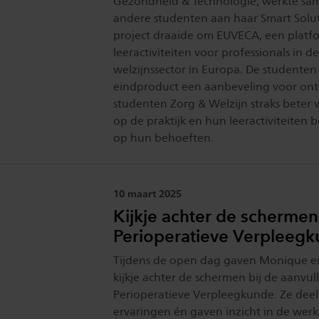
Gezondheid & Technologie, werkte sa
andere studenten aan haar Smart Soluti
project draaide om EUVECA, een platf
leeractiviteiten voor professionals in d
welzijnssector in Europa. De studenten
eindproduct een aanbeveling voor ont
studenten Zorg & Welzijn straks beter 
op de praktijk en hun leeractiviteiten 
op hun behoeften.
Publicatiedatum:
10 maart 2025
Kijkje achter de schermen 
Perioperatieve Verpleeg
Tijdens de open dag gaven Monique e
kijkje achter de schermen bij de aanvu
Perioperatieve Verpleegkunde. Ze dee
ervaringen én gaven inzicht in de we