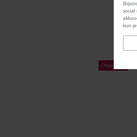
(bijv
social
akkoor
kun je
Organisatie