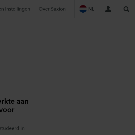
en Instellingen
Over Saxion
NL
Zoe
erkte aan
 voor
estudeerd in