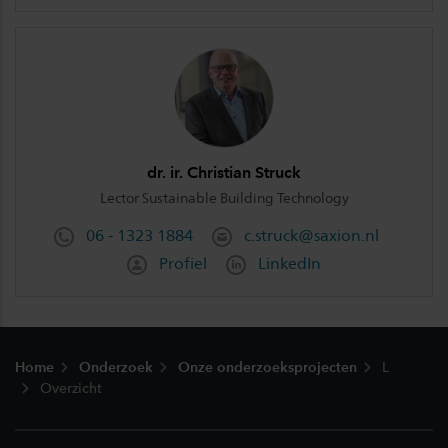
dr. ir. Christian Struck
Lector Sustainable Building Technology
06 - 1323 1884
c.struck@saxion.nl
Profiel
LinkedIn
Footer
Home
Onderzoek
Onze onderzoeksprojecten
L
Overzicht