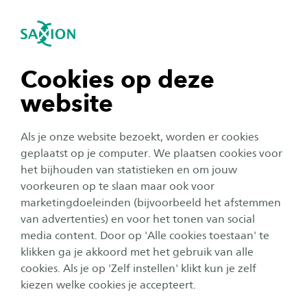
igatie sluiten
Zo
Navigatie openen
Home
Onderzoek
Onze onderzoeksprojecten
L
LLO in Twente: Digitalisering in de
Bouw & Infra
Lopend
navigatie tonen
Cookies op deze
Subnavigatie tonen
LLO in Twente: Digitalisering
website
navigatie tonen
in de Bouw & Infra
Als je onze website bezoekt, worden er cookies
Een leven lang ontwikkelen in de
navigatie tonen
geplaatst op je computer. We plaatsen cookies voor
het bijhouden van statistieken en om jouw
energietransitie.
voorkeuren op te slaan maar ook voor
navigatie tonen
marketingdoeleinden (bijvoorbeeld het afstemmen
In opdracht voor:
van advertenties) en voor het tonen van social
Leven Lang Ontwikkelen Katalysator
media content. Door op 'Alle cookies toestaan' te
navigatie tonen
Looptijd
Startdatum
Einddatum
klikken ga je akkoord met het gebruik van alle
4 jaar
1 maart 2024
1 maart 2028
cookies. Als je op 'Zelf instellen' klikt kun je zelf
kiezen welke cookies je accepteert.