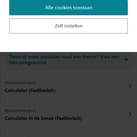
Maatwerktraject
Alle cookies toestaan
BIM-modelleur (FastSwitch)
Zelf instellen
Maatwerktraject
Be an Engineer (FastSwitch)
Twee of meer modules rond één thema? Kies een
hbo-programma
Maatwerktraject
Calculator (FastSwitch)
Maatwerktraject
Calculator in de bouw (FastSwitch)