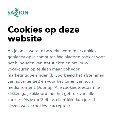
igatie sluiten
Zo
Navigatie openen
Cursussen
navigatie tonen
Cookies op deze
website
Voltijd
Deeltijd
Cursussen
Minoren
navigatie tonen
Als je onze website bezoekt, worden er cookies
navigatie tonen
geplaatst op je computer. We plaatsen cookies voor
het bijhouden van statistieken en om jouw
voorkeuren op te slaan maar ook voor
Verze
navigatie tonen
marketingdoeleinden (bijvoorbeeld het afstemmen
van advertenties) en voor het tonen van social
17 RESULTATEN
media content. Door op 'Alle cookies toestaan' te
navigatie tonen
klikken ga je akkoord met het gebruik van alle
Alle filters wissen
Maatwerktraject
cookies. Als je op 'Zelf instellen' klikt kun je zelf
kiezen welke cookies je accepteert.