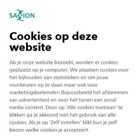
igatie sluiten
Zo
Navigatie openen
Bestuurskunde /
Overheidsmanagement
navigatie tonen
Cookies op deze
Subnavigatie tonen
website
navigatie tonen
Als je onze website bezoekt, worden er cookies
navigatie tonen
geplaatst op je computer. We plaatsen cookies voor
het bijhouden van statistieken en om jouw
voorkeuren op te slaan maar ook voor
navigatie tonen
marketingdoeleinden (bijvoorbeeld het afstemmen
Word jij de professional met
van advertenties) en voor het tonen van social
hart voor de stad bij
media content. Door op 'Alle cookies toestaan' te
navigatie tonen
Bestuurskunde /
klikken ga je akkoord met het gebruik van alle
cookies. Als je op 'Zelf instellen' klikt kun je zelf
Overheidsmanagement?
kiezen welke cookies je accepteert.