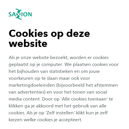
igatie sluiten
Zo
Navigatie openen
Events
Ervaringsverhalen over werken bij Saxion
navigatie tonen
Cookies op deze
website
navigatie tonen
Alle categorieën
Als je onze website bezoekt, worden er cookies
Alle maanden
navigatie tonen
geplaatst op je computer. We plaatsen cookies voor
het bijhouden van statistieken en om jouw
Geen resultaat
voorkeuren op te slaan maar ook voor
navigatie tonen
marketingdoeleinden (bijvoorbeeld het afstemmen
van advertenties) en voor het tonen van social
media content. Door op 'Alle cookies toestaan' te
navigatie tonen
klikken ga je akkoord met het gebruik van alle
cookies. Als je op 'Zelf instellen' klikt kun je zelf
kiezen welke cookies je accepteert.