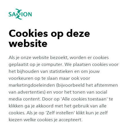
igatie sluiten
Zo
Navigatie openen
Home
Over Saxion
Contact en locaties
Enschede
navigatie tonen
Cookies op deze
website
Op 5 minuten loopafstand van het Centraal
navigatie tonen
Station vind je de hoofdlocatie 'Ko Wierenga'.
Als je onze website bezoekt, worden er cookies
Alle leslocaties vind je rondom het
navigatie tonen
geplaatst op je computer. We plaatsen cookies voor
hoofdgebouw.
het bijhouden van statistieken en om jouw
voorkeuren op te slaan maar ook voor
navigatie tonen
marketingdoeleinden (bijvoorbeeld het afstemmen
van advertenties) en voor het tonen van social
HOOFDLOCATIE
media content. Door op 'Alle cookies toestaan' te
navigatie tonen
klikken ga je akkoord met het gebruik van alle
cookies. Als je op 'Zelf instellen' klikt kun je zelf
kiezen welke cookies je accepteert.