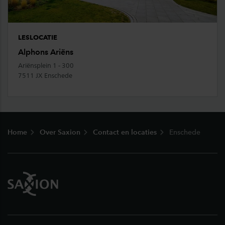
LESLOCATIE
Alphons Ariëns
Ariënsplein 1 - 300
7511 JX Enschede
Footer
Home
Over Saxion
Contact en locaties
Enschede