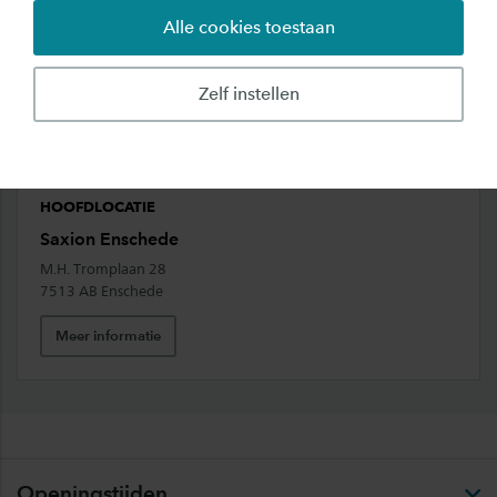
Alle cookies toestaan
Zelf instellen
HOOFDLOCATIE
Saxion Enschede
M.H. Tromplaan 28
7513 AB Enschede
Meer informatie
Openingstijden