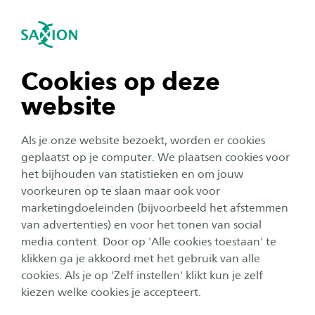
igatie sluiten
Zo
Navigatie openen
Home
Bedrijven en instellingen
Saxion Centrum voor
navigatie tonen
Cookies op deze
Ondernemerschap
website
navigatie tonen
Als je onze website bezoekt, worden er cookies
Saxion Centrum voor Ondernemerschap is er
navigatie tonen
geplaatst op je computer. We plaatsen cookies voor
voor de professionele ondernemer en de
het bijhouden van statistieken en om jouw
ondernemende professional. Samen zetten we
voorkeuren op te slaan maar ook voor
navigatie tonen
de eerste stappen op de arbeidsmarkt of naar
marketingdoeleinden (bijvoorbeeld het afstemmen
van advertenties) en voor het tonen van social
(het laten groeien van) een eigen onderneming.
media content. Door op 'Alle cookies toestaan' te
Met kennis, programma's, netwerk en
klikken ga je akkoord met het gebruik van alle
navigatie tonen
faciliteiten helpen we je om jouw talenten
cookies. Als je op 'Zelf instellen' klikt kun je zelf
optimaal te ontwikkelen. Dit verdelen we onder
kiezen welke cookies je accepteert.
in traineeships, ondernemerschap en business