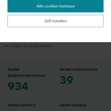
Alle cookies toestaan
development.
Naast verschillende programma's op het gebied van
Zelf instellen
ondernemerschap bieden we ook traineeships, netwerk,
advies, events en andere faciliteiten. Loop eens binnen
bij één van onze locaties of neem contact met ons op,
we helpen je graag verder!
Aantal
Aantal medewerkers
studentondernemers
39
934
Aantal partners
Aantal locaties