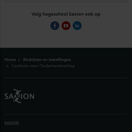
Volg hogeschool Saxion ook op
facebook
youtube
linkedin
Footer
Home
Bedrijven en instellingen
Centrum voor Ondernemerschap
SAXION