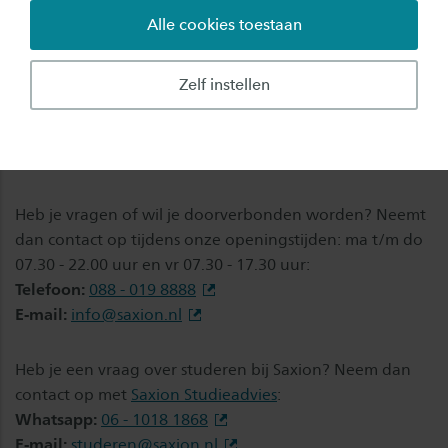
Alle cookies toestaan
Hogeschool Saxion heeft drie hoofdlocaties:
Enschede, Deventer en Apeldoorn.
Zelf instellen
Contactinformatie, openingstijden en
routebeschrijvingen van onze locaties vind je via
onderstaande buttons.
Heb je vragen of wil je doorverbonden worden? Neemt
dan contact op tijdens onze openingstijden: ma t/m do
07.30 - 22.00 uur en vr 07.30 - 17.30 uur:
Telefoon:
088 - 019 8888
E-mail:
info@saxion.nl
Heb je een vraag over studeren bij Saxion? Neem dan
contact op met
Saxion Studieadvies
:
Whatsapp:
06 - 1018 1868
E-mail:
studeren@saxion.nl