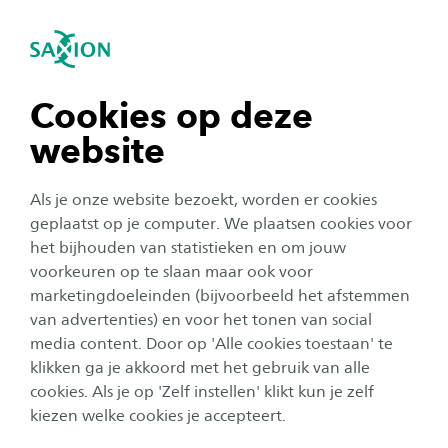
igatie sluiten
Zo
Navigatie openen
navigatie tonen
Cookies op deze
website
navigatie tonen
Als je onze website bezoekt, worden er cookies
navigatie tonen
geplaatst op je computer. We plaatsen cookies voor
het bijhouden van statistieken en om jouw
voorkeuren op te slaan maar ook voor
navigatie tonen
marketingdoeleinden (bijvoorbeeld het afstemmen
van advertenties) en voor het tonen van social
media content. Door op 'Alle cookies toestaan' te
navigatie tonen
klikken ga je akkoord met het gebruik van alle
cookies. Als je op 'Zelf instellen' klikt kun je zelf
Contact en locaties
kiezen welke cookies je accepteert.