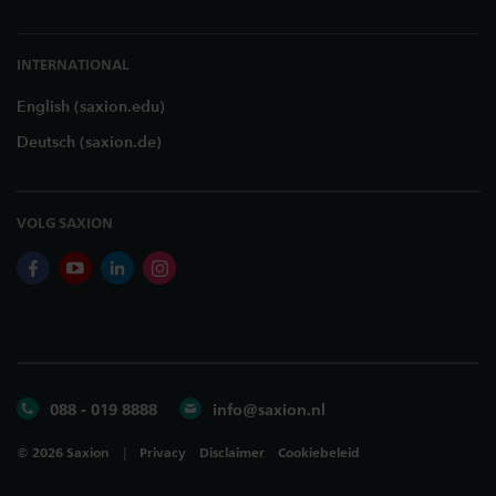
INTERNATIONAL
English (saxion.edu)
Deutsch (saxion.de)
VOLG SAXION
facebook
youtube
linkedin
instagram
088 - 019 8888
info@saxion.nl
©
2026
Saxion
Privacy
Disclaimer
Cookiebeleid