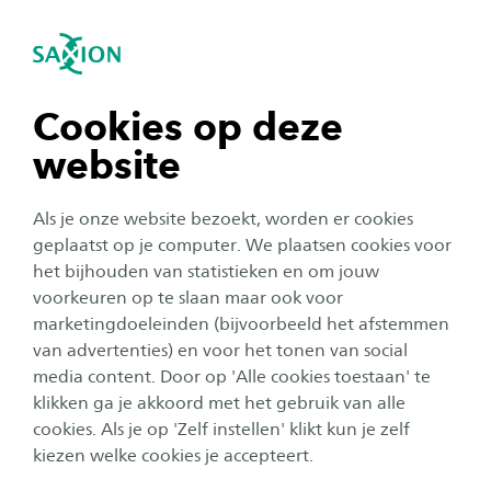
igatie sluiten
Zo
Navigatie openen
navigatie tonen
Cookies op deze
Studeren bij Saxion
website
navigatie tonen
Als je onze website bezoekt, worden er cookies
Bij hogeschool Saxion kun je terecht voor
navigatie tonen
geplaatst op je computer. We plaatsen cookies voor
voltijd- en deeltijdopleidingen. We bieden
het bijhouden van statistieken en om jouw
verschillende opleidingsvormen aan, namelijk:
voorkeuren op te slaan maar ook voor
navigatie tonen
bachelors, masters, cursussen, modulen en
marketingdoeleinden (bijvoorbeeld het afstemmen
van advertenties) en voor het tonen van social
post-hbo-opleidingen. Welke studie past bij
media content. Door op 'Alle cookies toestaan' te
navigatie tonen
jou?
klikken ga je akkoord met het gebruik van alle
cookies. Als je op 'Zelf instellen' klikt kun je zelf
kiezen welke cookies je accepteert.