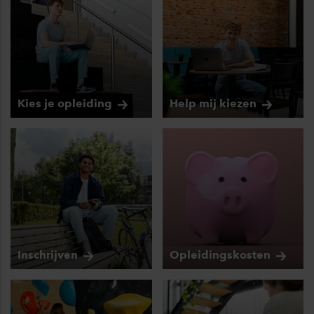
Kies je
opleiding
Help mij
kiezen
Inschrijven
Opleidingskosten