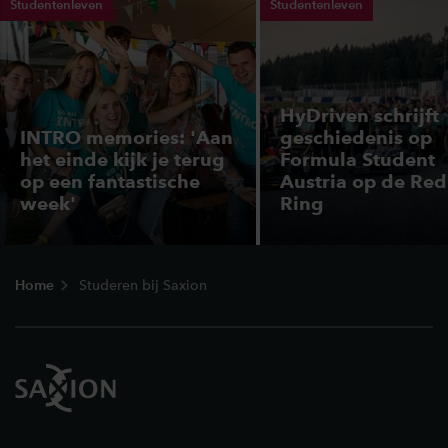
Studentenleven
Studentenleven
HyDriven schrijft
INTRO memories: 'Aan
geschiedenis op
het einde kijk je terug
Formula Student
op een fantastische
Austria op de Red
week'
Ring
Footer
Home
Studeren bij Saxion