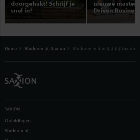
doorgehakt! Schrijf je
nieuwe master 
snel in!
Driven Business
Footer
Home
Studeren bij Saxion
Studeren in deeltijd bij Saxion
SAXION
Opleidingen
Studeren bij