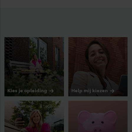
Kies je
opleiding
Help mij
kiezen