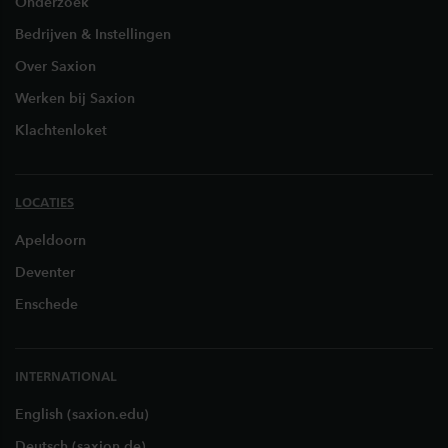
Onderzoek
Bedrijven & Instellingen
Over Saxion
Werken bij Saxion
Klachtenloket
LOCATIES
Apeldoorn
Deventer
Enschede
INTERNATIONAL
English (saxion.edu)
Deutsch (saxion.de)