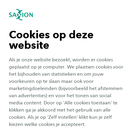
igatie sluiten
Zo
Navigatie openen
navigatie tonen
Cookies op deze
Studeren in deeltijd
website
navigatie tonen
Als je onze website bezoekt, worden er cookies
Wil je verder groeien in je werk, je kennis
navigatie tonen
geplaatst op je computer. We plaatsen cookies voor
verdiepen of een nieuwe richting inslaan? Bij
het bijhouden van statistieken en om jouw
Saxion vind je deeltijdonderwijs dat past bij
voorkeuren op te slaan maar ook voor
navigatie tonen
jouw ambities, ervaring en agenda. Je
marketingdoeleinden (bijvoorbeeld het afstemmen
van advertenties) en voor het tonen van social
combineert werk en studie op een manier die
media content. Door op 'Alle cookies toestaan' te
navigatie tonen
voor jou werkt. We helpen je ontdekken welke
klikken ga je akkoord met het gebruik van alle
opleiding of route bij je past, zodat je met
cookies. Als je op 'Zelf instellen' klikt kun je zelf
vertrouwen je volgende stap zet.
kiezen welke cookies je accepteert.