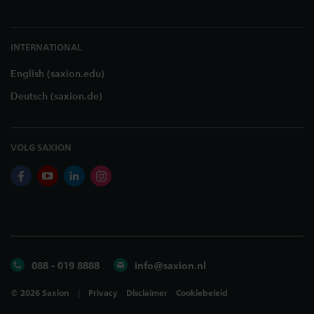
INTERNATIONAL
English (saxion.edu)
Deutsch (saxion.de)
VOLG SAXION
facebook
youtube
linkedin
instagram
088 - 019 8888
info@saxion.nl
©
2026
Saxion
Privacy
Disclaimer
Cookiebeleid