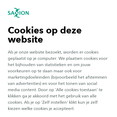
igatie sluiten
Zo
Navigatie openen
Labs
Van kleding die je hartslag checkt tot medische
navigatie tonen
Cookies op deze
robots; je valt van de ene in de andere verbazing
website
in de labs en praktijkruimtes van Saxion. Hier
navigatie tonen
bieden we praktijkgericht onderwijs en doen
Als je onze website bezoekt, worden er cookies
we onderzoek. Vaak in samenwerking met de
navigatie tonen
geplaatst op je computer. We plaatsen cookies voor
buurt, bedrijven en andere instellingen. Ontdek
het bijhouden van statistieken en om jouw
voorkeuren op te slaan maar ook voor
wat onze labs voor jou kunnen betekenen.
navigatie tonen
marketingdoeleinden (bijvoorbeeld het afstemmen
van advertenties) en voor het tonen van social
media content. Door op 'Alle cookies toestaan' te
navigatie tonen
klikken ga je akkoord met het gebruik van alle
BINNEN SAXION HEBBEN WIJ VERSCHILLENDE
cookies. Als je op 'Zelf instellen' klikt kun je zelf
LABS
kiezen welke cookies je accepteert.