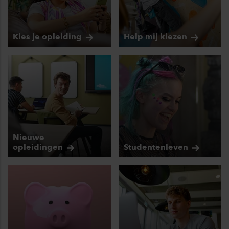
Kies je
opleiding
Help mij
kiezen
Nieuwe
opleidingen
Studentenleven