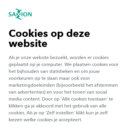
igatie sluiten
Zo
Navigatie openen
navigatie tonen
Cookies op deze
Studeren bij Saxion in voltijd
website
navigatie tonen
Als je onze website bezoekt, worden er cookies
Wil jij een voltijd studie volgen? Ontdek onze
navigatie tonen
geplaatst op je computer. We plaatsen cookies voor
opleidingen, de hulp die wij bieden om een
het bijhouden van statistieken en om jouw
goede studiekeuze te maken en persoonlijke
voorkeuren op te slaan maar ook voor
navigatie tonen
begeleiding. Welke studie past bij jou? Bezoek
marketingdoeleinden (bijvoorbeeld het afstemmen
van advertenties) en voor het tonen van social
een open dag en ontdek het zelf!
media content. Door op 'Alle cookies toestaan' te
navigatie tonen
klikken ga je akkoord met het gebruik van alle
cookies. Als je op 'Zelf instellen' klikt kun je zelf
kiezen welke cookies je accepteert.
Ontdek hier het voltijd aanbod