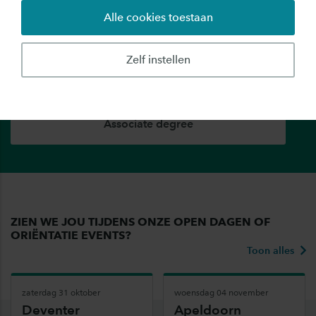
Alle cookies toestaan
Bachelor
Zelf instellen
Master
Associate degree
ZIEN WE JOU TIJDENS ONZE OPEN DAGEN OF
ORIËNTATIE EVENTS?
Toon alles
zaterdag 31 oktober
woensdag 04 november
Deventer
Apeldoorn