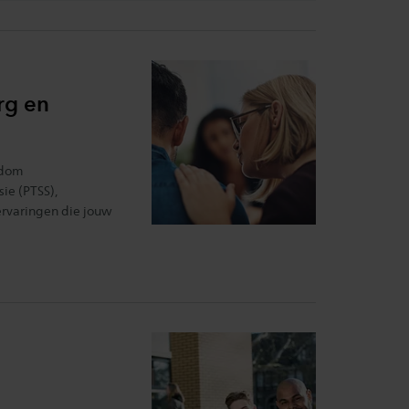
rg en
ndom
ie (PTSS),
ervaringen die jouw