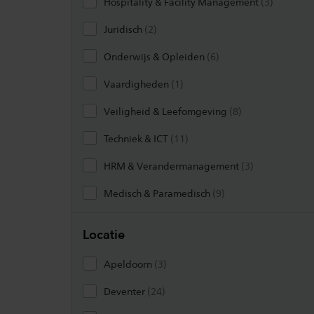
, 3 result
Hospitality & Facility Management
(3)
, 2 resultaten
Juridisch
(2)
, 6 resultaten
Onderwijs & Opleiden
(6)
, 1 resultaat
Vaardigheden
(1)
, 8 resultaten
Veiligheid & Leefomgeving
(8)
, 11 resultaten
Techniek & ICT
(11)
, 3 resultaten
HRM & Verandermanagement
(3)
, 9 resultaten
Medisch & Paramedisch
(9)
Locatie
, 3 resultaten
Apeldoorn
(3)
, 24 resultaten
Deventer
(24)