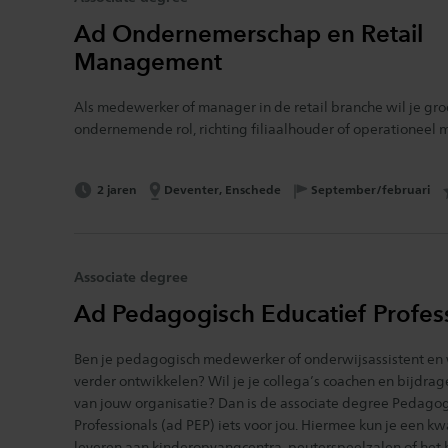
Ad Ondernemerschap en Retail
Management
Als medewerker of manager in de retail branche wil je groe
ondernemende rol, richting filiaalhouder of operationeel 
Opleidingsduur:
Locatie:
2 jaren
Deventer, Enschede
Opleidingsstart:
September/februari
Associate degree
Ad Pedagogisch Educatief Profes
Ben je pedagogisch medewerker of onderwijsassistent en w
verder ontwikkelen? Wil je je collega’s coachen en bijdra
van jouw organisatie? Dan is de associate degree Pedagog
Professionals (ad PEP) iets voor jou. Hiermee kun je een kw
leveren aan kinderopvangcentra, peuterspeelzalen of het 