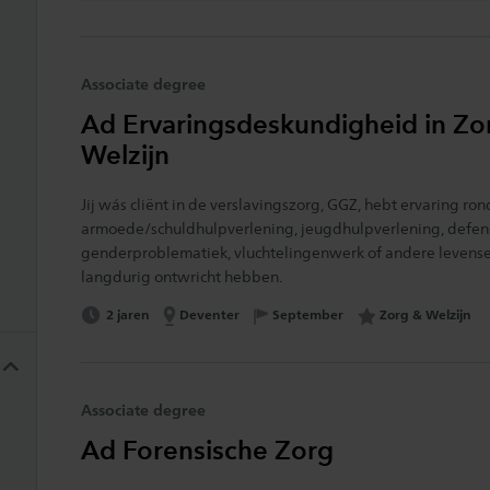
aten
Associate degree
Ad Ervaringsdeskundigheid in Zo
Welzijn
Jij wás cliënt in de verslavingszorg, GGZ, hebt ervaring ro
armoede/schuldhulpverlening, jeugdhulpverlening, defens
genderproblematiek, vluchtelingenwerk of andere levens
langdurig ontwricht hebben.
Opleidingsduur:
Locatie:
Interessegebied:
2 jaren
Deventer
Opleidingsstart:
September
Zorg & Welzijn
Associate degree
Ad Forensische Zorg