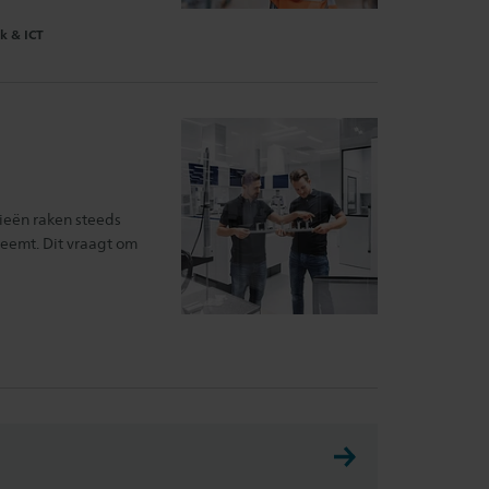
egebied:
k & ICT
gieën raken steeds
eemt. Dit vraagt om