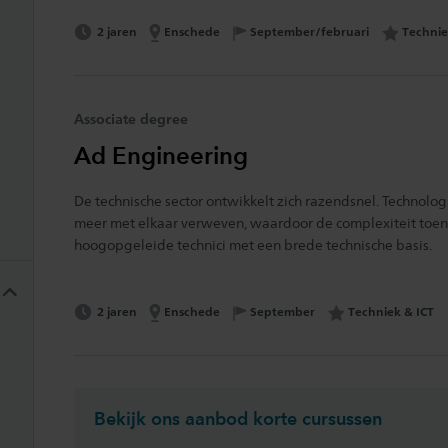
Opleidingsduur:
Locatie:
Interess
2 jaren
Enschede
Opleidingsstart:
September/februari
Technie
resultaat
Associate degree
Ad Engineering
De technische sector ontwikkelt zich razendsnel. Technolo
meer met elkaar verweven, waardoor de complexiteit toen
hoogopgeleide technici met een brede technische basis.
Opleidingsduur:
Locatie:
Interessegebied:
2 jaren
Enschede
Opleidingsstart:
September
Techniek & ICT
aten
Bekijk ons aanbod korte cursussen