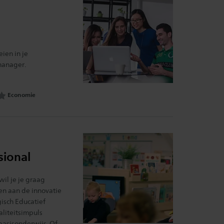
ien in je
manager.
Interessegebied:
Economie
sional
il je je graag
gen aan de innovatie
isch Educatief
aliteitsimpuls
basisonderwijs. Of