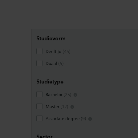
filters
0
Studievorm
, 45 resultaten
Deeltijd
(45)
, 5 resultaten
Duaal
(5)
Studietype
, 25 resultaten
Bachelor
(25)
, 12 resultaten
Master
(12)
, 9 resultaten
Associate degree
(9)
Sector