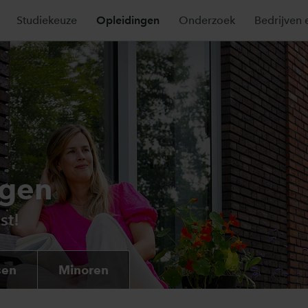
Studiekeuze
Opleidingen
Onderzoek
Bedrijven 
ngen
st!
sen
Minoren