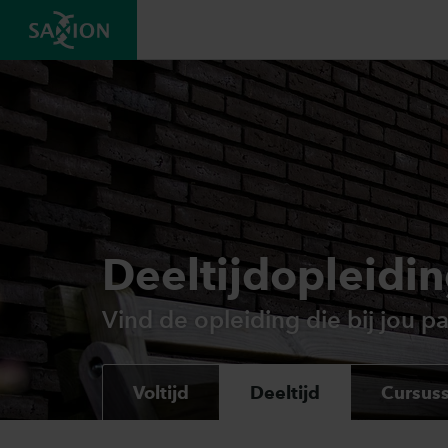
Deeltijdopleidi
Vind de opleiding die bij jou pa
Voltijd
Deeltijd
Cursus