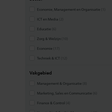
, 1 
Economie, Management en Organisatie
(1)
, 2 resultaten
ICT en Media
(2)
, 6 resultaten
Educatie
(6)
, 10 resultaten
Zorg & Welzijn
(10)
, 17 resultaten
Economie
(17)
, 12 resultaten
Techniek & ICT
(12)
Vakgebied
, 8 resultaten
Management & Organisatie
(8)
, 6 result
Marketing, Sales en Communicatie
(6)
, 4 resultaten
Finance & Control
(4)