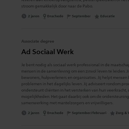
stroom gemakkelijk door naar de Pabo.
Opleidingsduur:
Locatie:
Interessegebied:
2 jaren
Enschede
Opleidingsstart:
September
Educatie
Associate degree
Ad Sociaal Werk
Je bent nodig als sociaal werk professional in de maatschapp
mensen in de samenleving om een zinvol leven te leiden. Ji
bewoners, hulpverleners en organisaties. Jij helpt mensen 
problemen in het dagelijks leven. Jij adviseert rondom pro
ondersteunt cliënten in het versterken van hun veerkracht, 
mogelijkheden. Het gaat daarbij ook om de ondersteuning
samenwerking met mantelzorgers en vrijwilligers.
Opleidingsduur:
Locatie:
Interess
2 jaren
Enschede
Opleidingsstart:
September/februari
Zorg & 