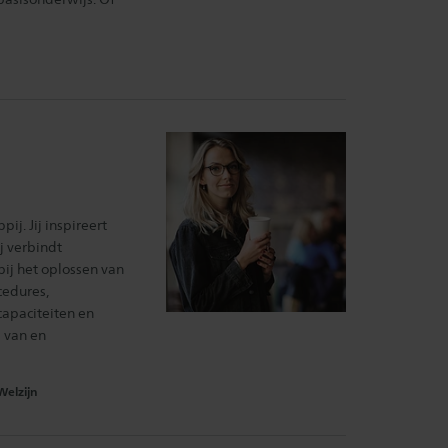
ij. Jij inspireert
j verbindt
bij het oplossen van
cedures,
capaciteiten en
 van en
egebied:
Welzijn