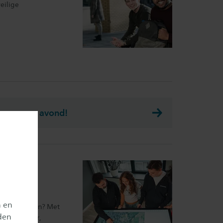
eilige
onze open avond!
n en
 in oplossingen? Met
den
reld slimmer,