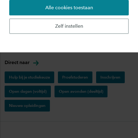
Alle cookies toestaan
Vind jouw opleiding:
Zelf instellen
Verzend
Direct naar
Hulp bij je studiekeuze
Proefstuderen
Inschrijven
Open dagen (voltijd)
Open avonden (deeltijd)
Nieuwe opleidingen