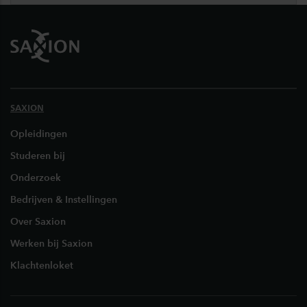
Footer
SAXION
Opleidingen
Studeren bij
Onderzoek
Bedrijven & Instellingen
Over Saxion
Werken bij Saxion
Klachtenloket