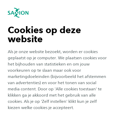
igatie sluiten
Zo
Navigatie openen
navigatie tonen
Cookies op deze
website
navigatie tonen
Als je onze website bezoekt, worden er cookies
navigatie tonen
geplaatst op je computer. We plaatsen cookies voor
het bijhouden van statistieken en om jouw
Heb jij de keuze gemaakt?
voorkeuren op te slaan maar ook voor
navigatie tonen
marketingdoeleinden (bijvoorbeeld het afstemmen
Schrijf je snel in!👇
van advertenties) en voor het tonen van social
media content. Door op 'Alle cookies toestaan' te
navigatie tonen
Inschrijven
klikken ga je akkoord met het gebruik van alle
cookies. Als je op 'Zelf instellen' klikt kun je zelf
kiezen welke cookies je accepteert.