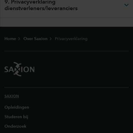
9. Privacyverklaring
dienstverleners/leveranciers
Footer
Home
Over Saxion
Privacyverklaring
SAXION
Opleidingen
Studeren bij
Onderzoek