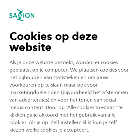
igatie sluiten
Zo
Navigatie openen
Home
Over Saxion
navigatie tonen
Cookies op deze
Privacyverklaring
website
navigatie tonen
Als je onze website bezoekt, worden er cookies
Saxion Hogeschool gaat zorgvuldig om met de
navigatie tonen
geplaatst op je computer. We plaatsen cookies voor
persoonsgegevens van iedereen die bij Saxion
het bijhouden van statistieken en om jouw
studeert of heeft gestudeerd, deelneemt aan
voorkeuren op te slaan maar ook voor
navigatie tonen
een onderzoek, werkt, de gebouwen of website
marketingdoeleinden (bijvoorbeeld het afstemmen
van advertenties) en voor het tonen van social
van Saxion bezoekt of diensten aan Saxion
media content. Door op 'Alle cookies toestaan' te
navigatie tonen
verleent. Via deze pagina informeert Saxion je
klikken ga je akkoord met het gebruik van alle
hierover.
cookies. Als je op 'Zelf instellen' klikt kun je zelf
kiezen welke cookies je accepteert.
Privacyverklaringen