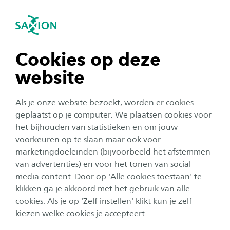
igatie sluiten
Zo
Navigatie openen
Events
Lectoraat International Water Technology
navigatie tonen
Cookies op deze
website
navigatie tonen
Alle categorieën
Als je onze website bezoekt, worden er cookies
Alle maanden
navigatie tonen
geplaatst op je computer. We plaatsen cookies voor
het bijhouden van statistieken en om jouw
Geen resultaat
voorkeuren op te slaan maar ook voor
navigatie tonen
marketingdoeleinden (bijvoorbeeld het afstemmen
van advertenties) en voor het tonen van social
media content. Door op 'Alle cookies toestaan' te
navigatie tonen
klikken ga je akkoord met het gebruik van alle
cookies. Als je op 'Zelf instellen' klikt kun je zelf
kiezen welke cookies je accepteert.