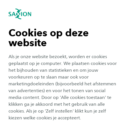
igatie sluiten
Zo
Navigatie openen
Nieuws
navigatie tonen
Cookies op deze
Meerdere categorieën
website
navigatie tonen
Studentenleven
Publicatiedatum:
3 augustus 2026
Als je onze website bezoekt, worden er cookies
HyDriven schrijft geschiedenis op Formula
navigatie tonen
geplaatst op je computer. We plaatsen cookies voor
Student Austria op de Red Bull Ring
het bijhouden van statistieken en om jouw
voorkeuren op te slaan maar ook voor
navigatie tonen
marketingdoeleinden (bijvoorbeeld het afstemmen
van advertenties) en voor het tonen van social
Studentenleven
Publicatiedatum:
30 juli 2026
media content. Door op 'Alle cookies toestaan' te
navigatie tonen
Waarom meedoen aan de INTRO? Zo start je
klikken ga je akkoord met het gebruik van alle
sterker aan je studie
cookies. Als je op 'Zelf instellen' klikt kun je zelf
kiezen welke cookies je accepteert.