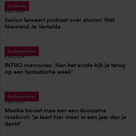
Onderwijs
Publicatiedatum:
9 juli 2026
Saxion lanceert podcast over alumni: Wat
Niemand Je Vertelde
Studentenleven
Publicatiedatum:
8 juli 2026
INTRO memories: 'Aan het einde kijk je terug
op een fantastische week'
Studentenleven
Publicatiedatum:
7 juli 2026
Maaike bouwt mee aan een duurzame
raceboot: 'je leert hier meer in een jaar dan je
denkt'