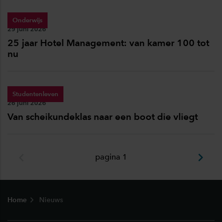
Onderwijs
Publicatiedatum:
29 juni 2026
25 jaar Hotel Management: van kamer 100 tot
nu
Studentenleven
Publicatiedatum:
26 juni 2026
Van scheikundeklas naar een boot die vliegt
pagina 1
Footer
Home
Nieuws