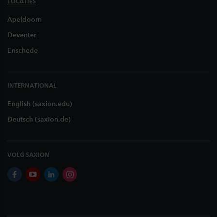
LOCATIES
Apeldoorn
Deventer
Enschede
INTERNATIONAL
English (saxion.edu)
Deutsch (saxion.de)
VOLG SAXION
facebook
youtube
linkedin
instagram