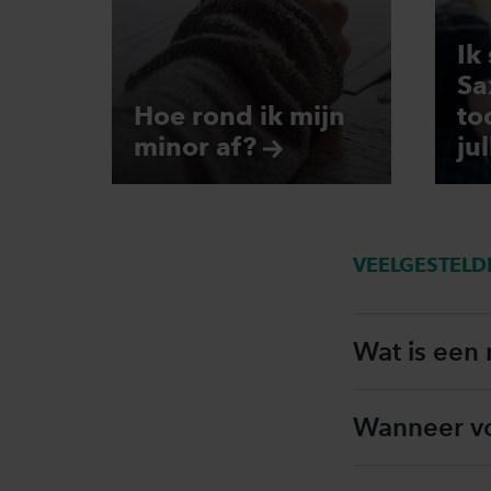
Ik
Sa
Hoe rond ik mijn
to
minor
af?
ju
VEELGESTELD
Wat is een
Wanneer vo