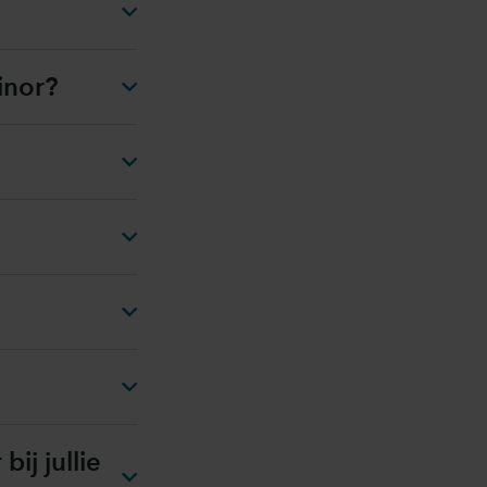
inor?
ij jullie