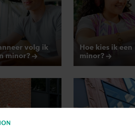
nneer volg ik
Hoe kies ik een
en
minor?
minor?