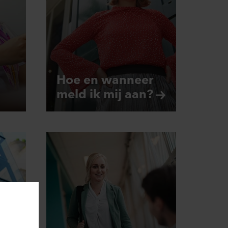
Hoe en wanneer
meld ik mij
aan?