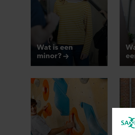
Wat is een
Wa
minor?
e