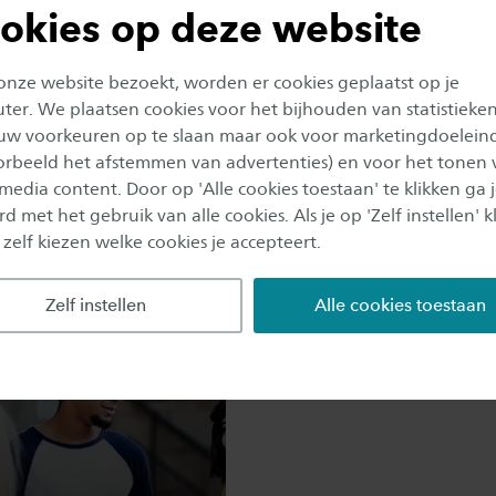
okies op deze website
 onze website bezoekt, worden er cookies geplaatst op je
orstroomminor
er. We plaatsen cookies voor het bijhouden van statistieke
uw voorkeuren op te slaan maar ook voor marketingdoelein
lgen (bij
Wat zijn de
oorbeeld het afstemmen van advertenties) en voor het tonen 
iversiteit)?
contacturen?
 media content. Door op 'Alle cookies toestaan' te klikken ga 
d met het gebruik van alle cookies. Als je op 'Zelf instellen' kl
 zelf kiezen welke cookies je accepteert.
Zelf instellen
Alle cookies toestaan