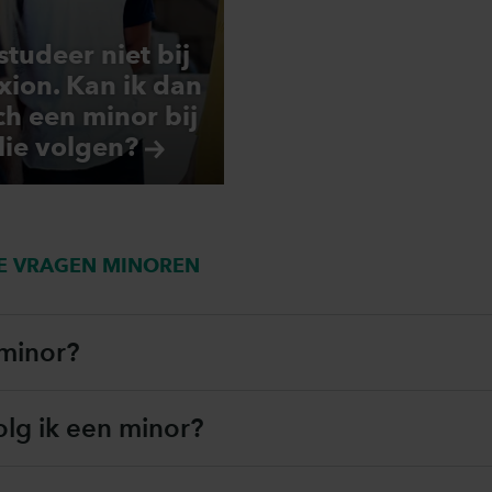
 studeer niet bij
xion. Kan ik dan
ch een minor bij
llie
volgen?
E VRAGEN MINOREN
 minor?
lg ik een minor?