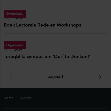
Organisatie
Publicatiedatum:
18 juli 2024
Boek Lectorale Rede en Workshops
Organisatie
Publicatiedatum:
11 juli 2024
Terugblik: symposium 'Durf te Denken!'
pagina 1
Footer
Home
Nieuws