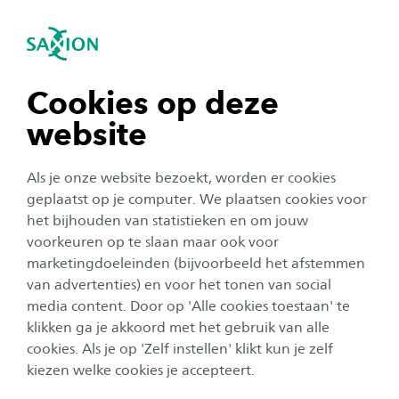
igatie sluiten
Zo
Navigatie openen
Nieuws
Lectoraat Ethiek & Technologie
navigatie tonen
Cookies op deze
website
navigatie tonen
Alle categorieën
Als je onze website bezoekt, worden er cookies
navigatie tonen
geplaatst op je computer. We plaatsen cookies voor
Onderzoek
Publicatiedatum:
21 april 2026
het bijhouden van statistieken en om jouw
voorkeuren op te slaan maar ook voor
Big tech en het geloof in digitale autonomie
navigatie tonen
marketingdoeleinden (bijvoorbeeld het afstemmen
van advertenties) en voor het tonen van social
media content. Door op 'Alle cookies toestaan' te
navigatie tonen
Organisatie
klikken ga je akkoord met het gebruik van alle
Publicatiedatum:
26 november 2025
cookies. Als je op 'Zelf instellen' klikt kun je zelf
Verdrietig nieuws: collega Karin van der
kiezen welke cookies je accepteert.
Heijden overleden