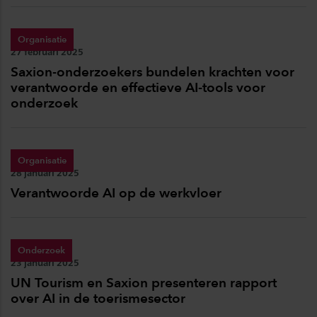
Organisatie
Publicatiedatum:
27 februari 2025
Saxion-onderzoekers bundelen krachten voor
verantwoorde en effectieve AI-tools voor
onderzoek
Organisatie
Publicatiedatum:
28 januari 2025
Verantwoorde AI op de werkvloer
Onderzoek
Publicatiedatum:
23 januari 2025
UN Tourism en Saxion presenteren rapport
over AI in de toerismesector