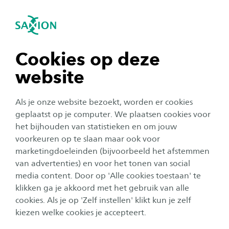
igatie sluiten
Zo
Navigatie openen
Home
Onderzoek
Health and Wellbeing
Social Work
navigatie tonen
Cookies op deze
BRAM
website
navigatie tonen
Als je onze website bezoekt, worden er cookies
Een effectieve interventie bij complexe
navigatie tonen
geplaatst op je computer. We plaatsen cookies voor
scheidingen waarbij justitie en sociaal werk
het bijhouden van statistieken en om jouw
samenwerken?
voorkeuren op te slaan maar ook voor
navigatie tonen
marketingdoeleinden (bijvoorbeeld het afstemmen
Omschrijving
van advertenties) en voor het tonen van social
media content. Door op 'Alle cookies toestaan' te
navigatie tonen
Scheidingen komen veel voor in Nederland. Voor
klikken ga je akkoord met het gebruik van alle
kinderen die hierbij betrokken zijn, is het belangrijk dat
cookies. Als je op 'Zelf instellen' klikt kun je zelf
een scheiding goed verloopt. Als dit zo is, hoeven
kiezen welke cookies je accepteert.
kinderen geen schade te ondervinden van de scheiding.