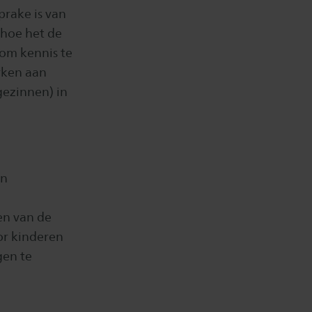
rake is van
 hoe het de
om kennis te
rken aan
gezinnen) in
an
en van de
or kinderen
gen te