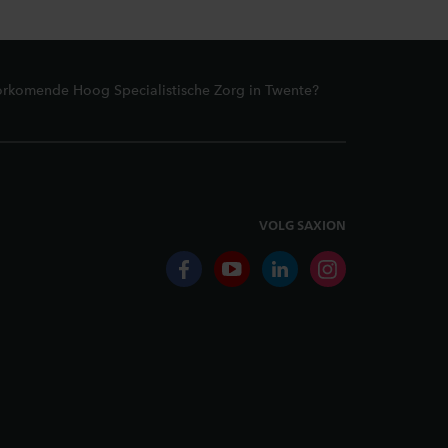
orkomende Hoog Specialistische Zorg in Twente?
VOLG SAXION
facebook
youtube
linkedin
instagram