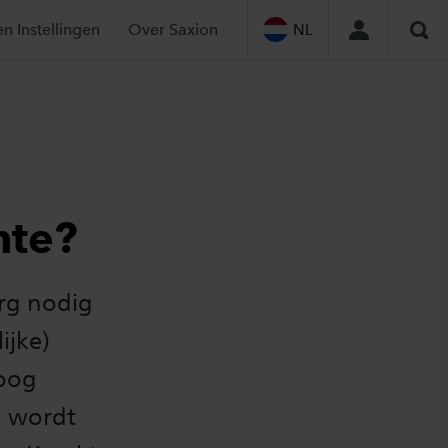
en Instellingen
Over Saxion
NL
Zoe
nte?
rg nodig
ijke)
Hoog
g wordt