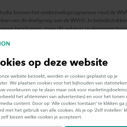
 studie binnen het onderzoeksprogramma rond de WV
ken van de doelgroep van de WVHS. In beleidsstukke
swaar beschreven, maar dit gebeurt in algemene term
een vrij compleet beeld ontstaan, waarmee woorden 
 complexiteit van de doelgroep. Er is een factsheet 
de kenmerken van de doelgroep van de WVHS.
okies op deze website
r de kenmerken kijken, komt duidelijk naar voren da
nsieve zorg nodig heeft. De jeugdigen in de WVHS-zo
 onze website bezoekt, worden er cookies geplaatst op je
er. We plaatsen cookies voor het bijhouden van statistieke
t in hun nog jonge leven. ‘Complex’ is een term die 
uw voorkeuren op te slaan maar ook voor marketingdoelein
p hun situatie. Er is veel nodig om hen te ondersteune
oorbeeld het afstemmen van advertenties) en voor het tonen 
eter te maken dan hun leven tot nu toe. Deze onder
 media content. Door op 'Alle cookies toestaan' te klikken ga 
d met het gebruik van alle cookies. Als je op 'Zelf instellen' kl
 zelf kiezen welke cookies je accepteert.
geeft nog geen antwoord op de vraag of de jeugdige