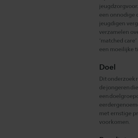
jeugdzorgvoorz
een onnodige d
jeugdigen verg
verzamelen ove
‘matched care’
een moeilijke t
Doel
Dit onderzoek 
de jongeren di
een doelgroepo
eerdergenoemde
met ernstige p
voorkomen.