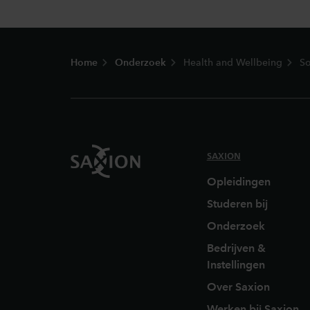
Footer
Home
Onderzoek
Health and Wellbeing
So
SAXION
Opleidingen
Studeren bij
Onderzoek
Bedrijven &
Instellingen
Over Saxion
Werken bij Saxion