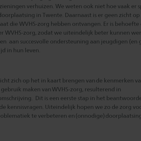
ieningen verhuizen. We weten ook niet hoe vaak er sp
oorplaatsing in Twente. Daarnaast is er geen zicht op
aat die WVHS-zorg hebben ontvangen. Er is behoefte 
r WVHS-zorg, zodat we uiteindelijk beter kunnen we
 en aan succesvolle ondersteuning aan jeugdigen (en 
ijd in hun leven.
richt zich op het in kaart brengen van de kenmerken v
e gebruik maken van WVHS-zorg, resulterend in
mschrijving. Dit is een eerste stap in het beantwoord
 kennisvragen. Uiteindelijk hopen we zo de zorg vo
roblematiek te verbeteren en (onnodige) doorplaatsin