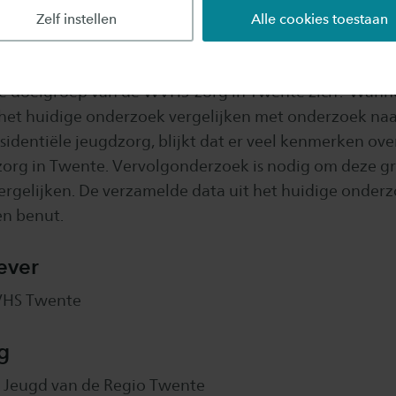
sterk verschillen van jongeren binnen residentiële in
Zelf instellen
Alle cookies toestaan
k van opgenomen jongeren in residentiële instellingen
complex (De Lange, Addink, Haspels & Geurts, 2017).
de doelgroep van de WVHS-zorg in Twente zich? Wann
 het huidige onderzoek vergelijken met onderzoek naa
sidentiële jeugdzorg, blijkt dat er veel kenmerken o
org in Twente. Vervolgonderzoek is nodig om deze g
vergelijken. De verzamelde data uit het huidige onder
n benut.
ever
VHS Twente
g
 Jeugd van de Regio Twente