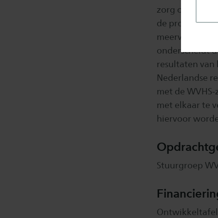
zorg ontvangen 
de problematie
meervoudig en 
onderscheidt 
resultaten van
Nederlandse re
met de WVHS-z
met elkaar te 
hiervoor worde
Opdrachtg
Stuurgroep W
Financierin
Ontwikkeltafel