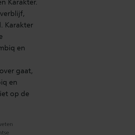
en Karakter.
erblijf,
. Karakter
e
Ambiq en
over gaat,
iq en
iet op de
weten
ntse