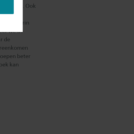
stellingen. Ook
 is
 Maar waarin
eer we de
r de
vereenkomen
roepen beter
zoek kan