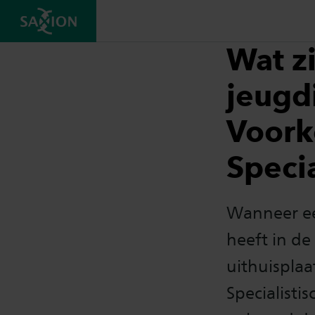
Wat z
jeugd
Voor
Specia
Wanneer ee
heeft in de 
uithuispla
Specialisti