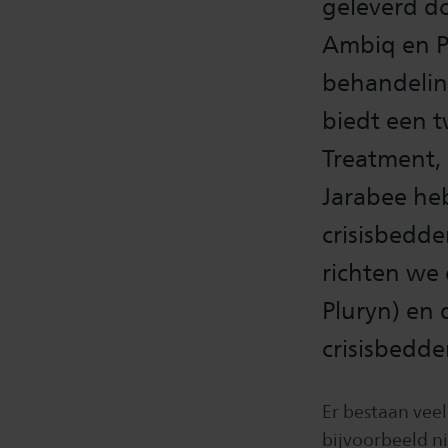
geleverd do
Ambiq en Pl
behandelin
biedt een 
Treatment,
Jarabee he
crisisbedde
richten we
Pluryn) en 
crisisbedde
Er bestaan ve
bijvoorbeeld n