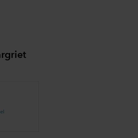
rgriet
el