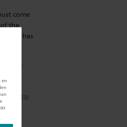
must come
 of the
 Europe has
ests of the
.
n en
den
van
October 2018
je
g in the
ikt