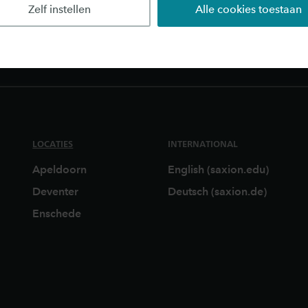
Zelf instellen
Alle cookies toestaan
wingsonderwijs
Montessori Europa
LOCATIES
INTERNATIONAL
Apeldoorn
English (saxion.edu)
Deventer
Deutsch (saxion.de)
Enschede