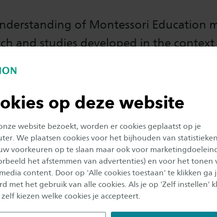
nderstanding of Montessori Education 
ch and studies developed in the context
ry world. To reach this aim, Montessori
the Research Working Group, MERGe.
okies op deze website
of
MERGe
is to search for issues that fit in with inter
 group and to define actions around shared activities
 onze website bezoekt, worden er cookies geplaatst op je
er. We plaatsen cookies voor het bijhouden van statistieke
uw voorkeuren op te slaan maar ook voor marketingdoelein
s and aims MERGe
oorbeeld het afstemmen van advertenties) en voor het tonen 
e activities at the conference of Montessori Europe, 
 media content. Door op 'Alle cookies toestaan' te klikken ga 
 Marielle van der Heijden about self-regulated learnin
d met het gebruik van alle cookies. Als je op 'Zelf instellen' kl
ssroom
 zelf kiezen welke cookies je accepteert.