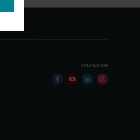
VOLG SAXION
facebook
youtube
linkedin
instagram