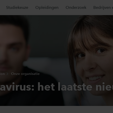
Studiekeuze
Opleidingen
Onderzoek
Bedrijven 
ion
Onze organisatie
avirus: het laatste ni