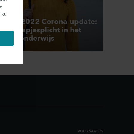
je
ikt
17-01-2022 Corona-update:
Mondkapjesplicht in het
hoger onderwijs
VOLG SAXION