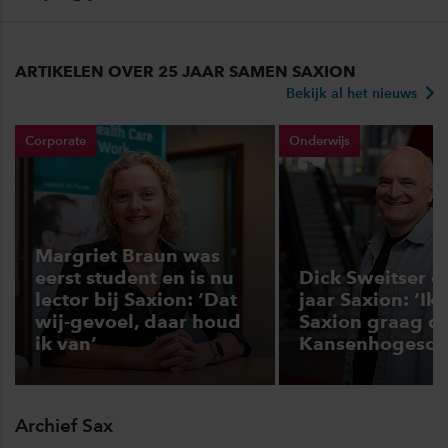
ARTIKELEN OVER 25 JAAR SAMEN SAXION
Bekijk al het nieuws
Corporate
Onderwijs
Margriet Braun was
eerst student en is nu
Dick Sweitser o
lector bij Saxion: ‘Dat
jaar Saxion: ‘I
wij-gevoel, daar houd
Saxion graag d
ik van’
Kansenhogesch
Archief Sax