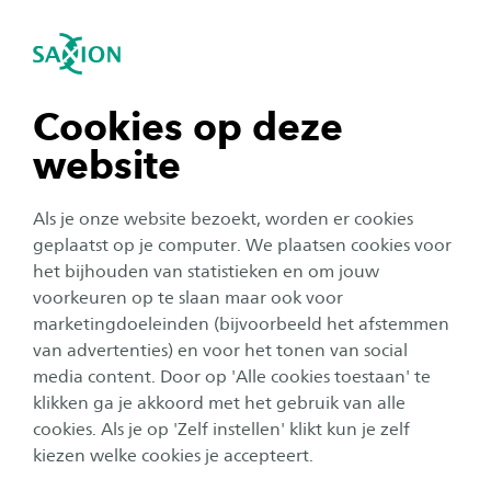
igatie sluiten
Zo
Navigatie openen
Home
Over Saxion
Onze organisatie
navigatie tonen
Cookies op deze
Historie
website
navigatie tonen
Als je onze website bezoekt, worden er cookies
Saxion is een hogeschool die voortkwam uit het
navigatie tonen
geplaatst op je computer. We plaatsen cookies voor
rijke onderwijsverleden van Deventer
het bijhouden van statistieken en om jouw
boekenstad en uit de maatschappelijke
voorkeuren op te slaan maar ook voor
navigatie tonen
initiatieven van ondernemende Twentse
marketingdoeleinden (bijvoorbeeld het afstemmen
van advertenties) en voor het tonen van social
textielhandelaren. Al vanaf de 13e eeuw was
media content. Door op 'Alle cookies toestaan' te
navigatie tonen
Deventer een bolwerk van boeken en kennis.
klikken ga je akkoord met het gebruik van alle
Desiderius Erasmus was in de 15e eeuw een van
cookies. Als je op 'Zelf instellen' klikt kun je zelf
de vele studenten die in de straten van de stad
kiezen welke cookies je accepteert.
te vinden was. Studenten kwamen van heinde