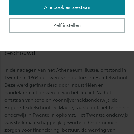
Alle cookies toestaan
en verre, het Latijn was hun internationale
voertaal. Het Athenaeum Illustre, dat in de 17e
Zelf instellen
eeuw ontstond was een school voor
wetenschappelijk onderwijs. Het instituut kan
als verre Deventer voorloper van Saxion worden
beschouwd.
In de nadagen van het Athenaeum Illustre, ontstond in
Twente in 1864 de Twentse Industrie- en Handelsschool.
Deze werd gefinancierd door industriëlen en
handelaren uit de wereld van het Textiel. Na het
ontstaan van scholen voor nijverheidsonderwijs, de
Hogere Textielschool De Maere, raakte ook het technisch
onderwijs in Twente in opkomst. Het Twentse onderwijs
was sterk maatschappelijk geworteld. Ondernemers
zorgen voor financiering, bestuur, de werving van