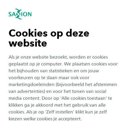
igatie sluiten
Zo
Navigatie openen
Events
Lectoraat Industrial Design
navigatie tonen
Cookies op deze
website
navigatie tonen
Alle categorieën
Als je onze website bezoekt, worden er cookies
Alle maanden
navigatie tonen
geplaatst op je computer. We plaatsen cookies voor
het bijhouden van statistieken en om jouw
Geen resultaat
voorkeuren op te slaan maar ook voor
navigatie tonen
marketingdoeleinden (bijvoorbeeld het afstemmen
van advertenties) en voor het tonen van social
media content. Door op 'Alle cookies toestaan' te
navigatie tonen
klikken ga je akkoord met het gebruik van alle
cookies. Als je op 'Zelf instellen' klikt kun je zelf
kiezen welke cookies je accepteert.