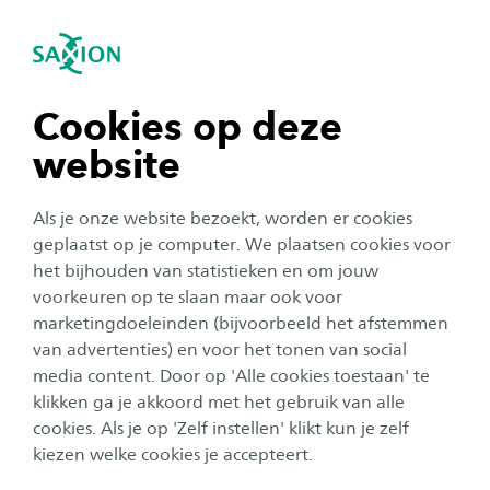
igatie sluiten
Zo
Navigatie openen
Events
Extended Reality Lab
navigatie tonen
Cookies op deze
website
navigatie tonen
Alle categorieën
Als je onze website bezoekt, worden er cookies
Alle maanden
navigatie tonen
geplaatst op je computer. We plaatsen cookies voor
het bijhouden van statistieken en om jouw
Geen resultaat
voorkeuren op te slaan maar ook voor
navigatie tonen
marketingdoeleinden (bijvoorbeeld het afstemmen
van advertenties) en voor het tonen van social
media content. Door op 'Alle cookies toestaan' te
navigatie tonen
klikken ga je akkoord met het gebruik van alle
cookies. Als je op 'Zelf instellen' klikt kun je zelf
kiezen welke cookies je accepteert.