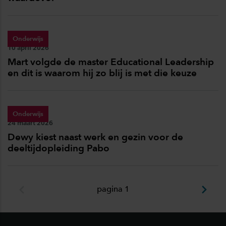
Onderwijs
Publicatiedatum:
10 april 2026
Mart volgde de master Educational Leadership
en dit is waarom hij zo blij is met die keuze
Onderwijs
Publicatiedatum:
24 maart 2026
Dewy kiest naast werk en gezin voor de
deeltijdopleiding Pabo
pagina 1
Footer