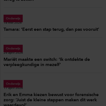
Onderwijs
Publicatiedatum:
18 mei 2026
Tamara: ‘Eerst een stap terug, dan pas vooruit’
Onderwijs
Publicatiedatum:
24 april 2026
Mariët maakte een switch: ‘Ik ontdekte de
verpleegkundige in mezelf’
Onderwijs
Publicatiedatum:
17 april 2026
Erik en Emma kiezen bewust voor forensische
zorg: ‘Juist de kleine stappen maken dit werk
waardevol’