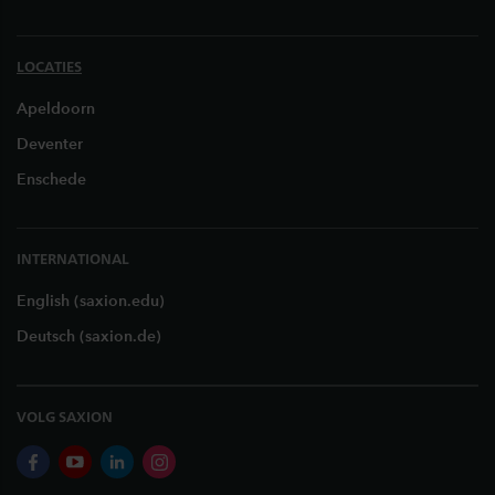
LOCATIES
Apeldoorn
Deventer
Enschede
INTERNATIONAL
English (saxion.edu)
Deutsch (saxion.de)
VOLG SAXION
facebook
youtube
linkedin
instagram