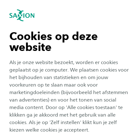
igatie sluiten
Zo
Navigatie openen
Nieuws
Deeltijd
Ervaringsverhalen over studeren in deeltijd
navigatie tonen
Cookies op deze
website
navigatie tonen
Alle categorieën
Als je onze website bezoekt, worden er cookies
navigatie tonen
geplaatst op je computer. We plaatsen cookies voor
Onderwijs
Publicatiedatum:
26 juni 2026
het bijhouden van statistieken en om jouw
voorkeuren op te slaan maar ook voor
Yes, je hebt de knoop doorgehakt! Schrijf je
navigatie tonen
snel in!
marketingdoeleinden (bijvoorbeeld het afstemmen
van advertenties) en voor het tonen van social
media content. Door op 'Alle cookies toestaan' te
navigatie tonen
klikken ga je akkoord met het gebruik van alle
Onderwijs
cookies. Als je op 'Zelf instellen' klikt kun je zelf
Publicatiedatum:
17 juni 2026
kiezen welke cookies je accepteert.
Impact maken met data? Ontdek de nieuwe
master Data Driven Business