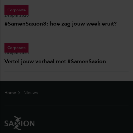
Corporate
Publicatiedatum:
24 april 2020
#SamenSaxion3: hoe zag jouw week eruit?
Corporate
Publicatiedatum:
10 april 2020
Vertel jouw verhaal met #SamenSaxion
Footer
Home
Nieuws