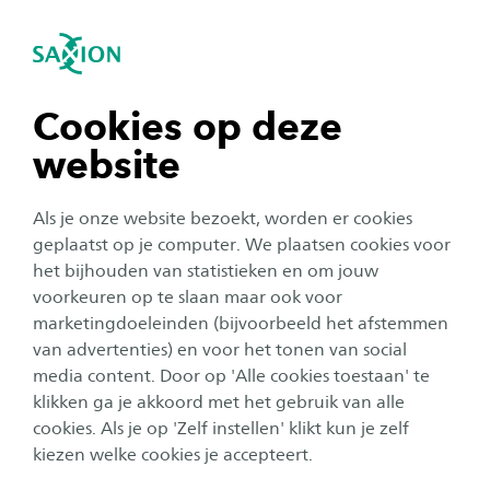
igatie sluiten
Zo
Navigatie openen
Nieuws
#SamenSaxion
navigatie tonen
Cookies op deze
website
navigatie tonen
Alle categorieën
Als je onze website bezoekt, worden er cookies
navigatie tonen
geplaatst op je computer. We plaatsen cookies voor
SaxionTV
Publicatiedatum:
14 februari 2023
het bijhouden van statistieken en om jouw
voorkeuren op te slaan maar ook voor
Video: Collega’s verrassen elkaar op
navigatie tonen
Valentijnsdag: ‘Leuk om echt gewaardeerd te
marketingdoeleinden (bijvoorbeeld het afstemmen
worden’
van advertenties) en voor het tonen van social
media content. Door op 'Alle cookies toestaan' te
navigatie tonen
klikken ga je akkoord met het gebruik van alle
cookies. Als je op 'Zelf instellen' klikt kun je zelf
Corporate
kiezen welke cookies je accepteert.
Publicatiedatum:
1 juli 2020
Nog een aflevering voor de zomer