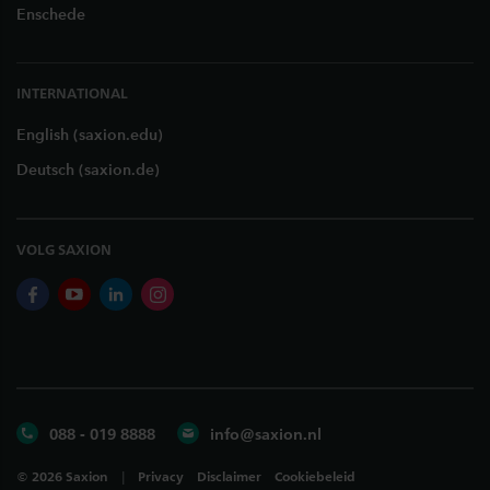
Enschede
INTERNATIONAL
English (saxion.edu)
Deutsch (saxion.de)
VOLG SAXION
facebook
youtube
linkedin
instagram
088 - 019 8888
info@saxion.nl
©
2026
Saxion
Privacy
Disclaimer
Cookiebeleid