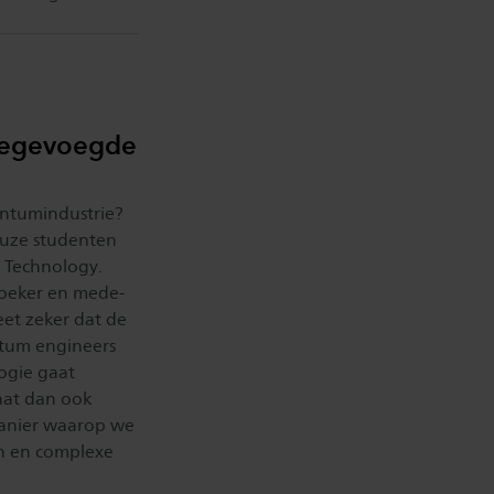
toegevoegde
antumindustrie?
uze studenten
 Technology.
oeker en mede-
et zeker dat de
ntum engineers
ogie gaat
aat dan ook
 manier waarop we
n en complexe