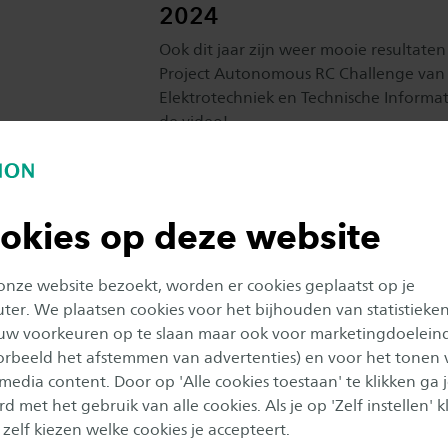
2024
Ook dit jaar zijn weer mooie resultate
Project Autonomous RC Challenge van
Elektrotechniek en Technische Informat
de video!
Publicatiedatum:
13 februari 2024
okies op deze website
Video: terugblik op de Int
Project Week 2024
 onze website bezoekt, worden er cookies geplaatst op je
Afgelopen week vond de International
er. We plaatsen cookies voor het bijhouden van statistieke
2024 plaats bij Saxion in Enschede. Ru
uw voorkeuren op te slaan maar ook voor marketingdoelein
studenten uit het technische en econ
oorbeeld het afstemmen van advertenties) en voor het tonen 
gingen in 150 teams aan de slag met di
 media content. Door op 'Alle cookies toestaan' te klikken ga 
opdrachtgevers en projecten. Bekijk hi
d met het gebruik van alle cookies. Als je op 'Zelf instellen' kl
sfeerimpressie (video)!
 zelf kiezen welke cookies je accepteert.