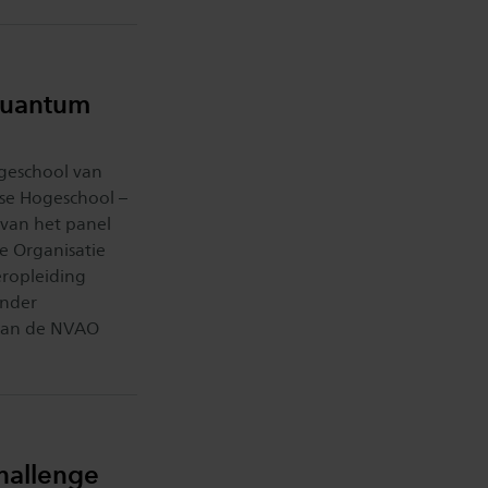
Quantum
geschool van
se Hogeschool –
 van het panel
e Organisatie
eropleiding
Onder
 van de NVAO
hallenge