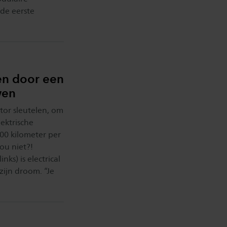
de eerste
en door een
wen
tor sleutelen, om
lektrische
300 kilometer per
ou niet?!
ks) is electrical
 zijn droom. “Je