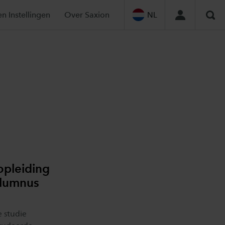
en Instellingen
Over Saxion
NL
Zoe
opleiding
alumnus
 studie