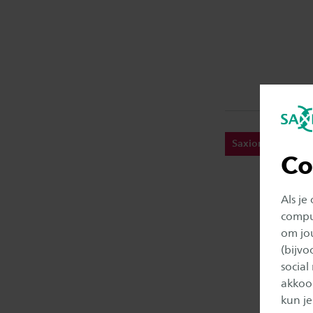
SaxionTV
Co
Als je
comput
om jo
(bijv
social
akkoor
kun je