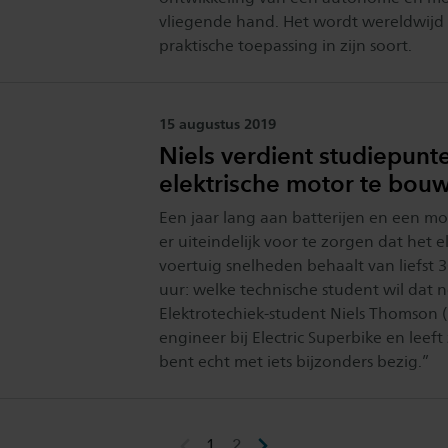
vliegende hand. Het wordt wereldwijd 
praktische toepassing in zijn soort.
Publicatiedatum:
15 augustus 2019
Niels verdient studiepunt
elektrische motor te bou
Een jaar lang aan batterijen en een mo
er uiteindelijk voor te zorgen dat het e
voertuig snelheden behaalt van liefst 
uur: welke technische student wil dat n
Elektrotechiek-student Niels Thomson (lin
engineer bij Electric Superbike en leeft
bent echt met iets bijzonders bezig.”
1
2