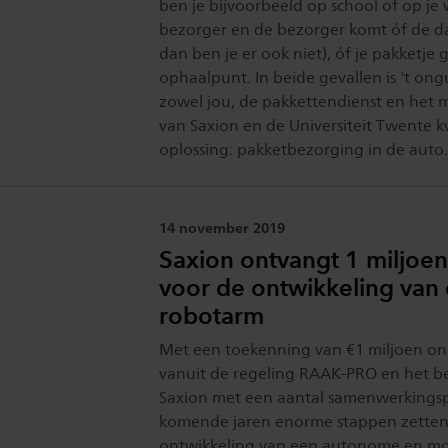
ben je bijvoorbeeld op school of op je 
bezorger en de bezorger komt óf de da
dan ben je er ook niet), óf je pakketje
ophaalpunt. In beide gevallen is 't ong
zowel jou, de pakkettendienst en het m
van Saxion en de Universiteit Twente
oplossing: pakketbezorging in de auto.
Publicatiedatum:
14 november 2019
Saxion ontvangt 1 miljoen
voor de ontwikkeling van
robotarm
Met een toekenning van €1 miljoen on
vanuit de regeling RAAK-PRO en het be
Saxion met een aantal samenwerkingsp
komende jaren enorme stappen zetten
ontwikkeling van een autonome en mo