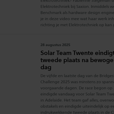
Elektrotechniek? Fabiënne Stegeman 
Elektrotechniek bij Saxion. Inmiddels wer
Benchmark als hardware design engin
je in deze video mee wat haar werk in
richting je met Elektrotechniek op kan
Publicatiedatum:
28 augustus 2025
Solar Team Twente eindig
tweede plaats na bewogen
dag
De vijfde en laatste dag van de Bridge
Challenge 2025 was minstens zo spann
voorgaande dagen. De race begon op 
eindigde vandaag voor Solar Team Twen
in Adelaide. Het team gaf alles, overwo
obstakels en eindigde uiteindelijk op e
indrukwekkende tweede plaats in de Ch