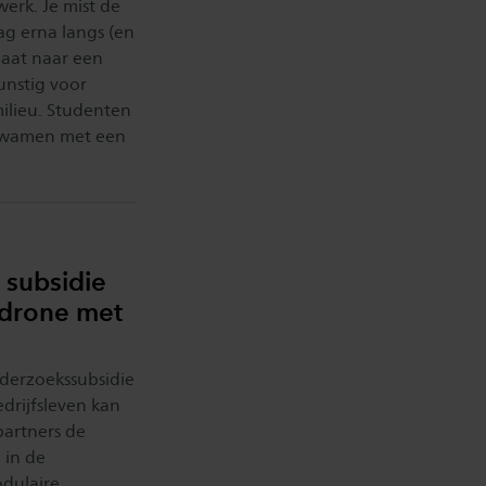
werk. Je mist de
g erna langs (en
 gaat naar een
unstig voor
ilieu. Studenten
 kwamen met een
 subsidie
 drone met
derzoekssubsidie
drijfsleven kan
artners de
 in de
dulaire