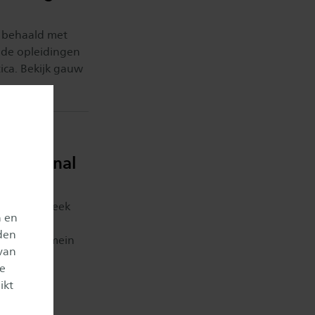
n behaald met
 de opleidingen
ica. Bekijk gauw
ernational
 Project Week
n en
im 1000
den
omische domein
van
verse
je
er een
ikt