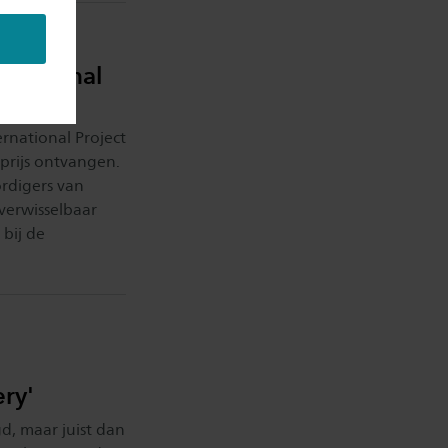
ernational
ernational Project
rijs ontvangen.
rdigers van
 verwisselbaar
 bij de
ery'
d, maar juist dan