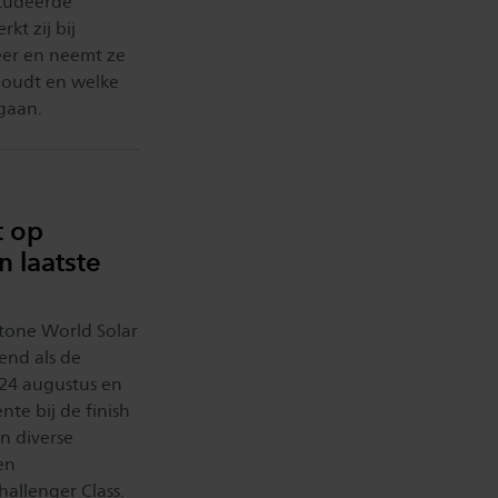
studeerde
kt zij bij
eer en neemt ze
houdt en welke
 gaan.
t op
 laatste
stone World Solar
end als de
24 augustus en
te bij de finish
n diverse
en
allenger Class.