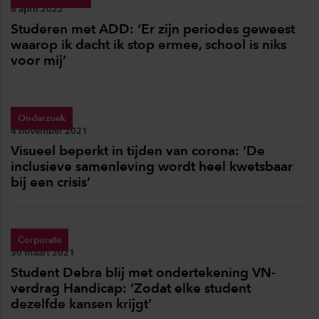
Publicatiedatum:
8 april 2022
Studeren met ADD: ‘Er zijn periodes geweest
waarop ik dacht ik stop ermee, school is niks
voor mij’
Onderzoek
Publicatiedatum:
4 november 2021
Visueel beperkt in tijden van corona: ‘De
inclusieve samenleving wordt heel kwetsbaar
bij een crisis’
Corporate
Publicatiedatum:
30 maart 2021
Student Debra blij met ondertekening VN-
verdrag Handicap: ‘Zodat elke student
dezelfde kansen krijgt’