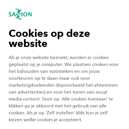
igatie sluiten
Zo
Navigatie openen
Nieuws
Studeren met een ondersteuningsvraag
navigatie tonen
Cookies op deze
website
navigatie tonen
Alle categorieën
Als je onze website bezoekt, worden er cookies
navigatie tonen
geplaatst op je computer. We plaatsen cookies voor
Studentenleven
Publicatiedatum:
9 februari 2024
het bijhouden van statistieken en om jouw
voorkeuren op te slaan maar ook voor
Studeren met... verlies: hoe Emily een podcast
navigatie tonen
maakte over het overlijden van een ouder
marketingdoeleinden (bijvoorbeeld het afstemmen
van advertenties) en voor het tonen van social
media content. Door op 'Alle cookies toestaan' te
navigatie tonen
klikken ga je akkoord met het gebruik van alle
Onderwijs
cookies. Als je op 'Zelf instellen' klikt kun je zelf
Publicatiedatum:
23 juni 2023
kiezen welke cookies je accepteert.
Studeren met… botkanker: Sven kreeg een
zeldzame vorm van botkanker die maar twintig