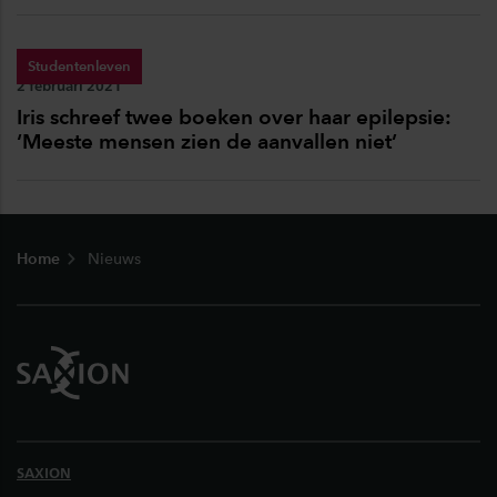
Studentenleven
Publicatiedatum:
2 februari 2021
Iris schreef twee boeken over haar epilepsie:
‘Meeste mensen zien de aanvallen niet’
Footer
Home
Nieuws
SAXION