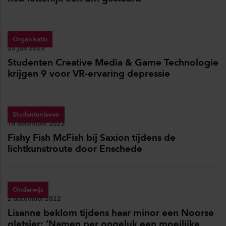
Organisatie
Publicatiedatum:
20 juli 2023
Studenten Creative Media & Game Technologie
krijgen 9 voor VR-ervaring depressie
Studentenleven
Publicatiedatum:
16 december 2022
Fishy Fish McFish bij Saxion tijdens de
lichtkunstroute door Enschede
Onderwijs
Publicatiedatum:
2 december 2022
Lisanne beklom tijdens haar minor een Noorse
gletsjer: ‘Namen per ongeluk een moeilijke