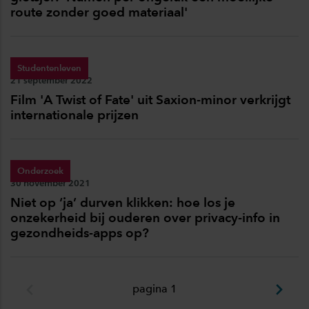
route zonder goed materiaal'
Studentenleven
Publicatiedatum:
21 september 2022
Film 'A Twist of Fate' uit Saxion-minor verkrijgt
internationale prijzen
Onderzoek
Publicatiedatum:
30 november 2021
Niet op ‘ja’ durven klikken: hoe los je
onzekerheid bij ouderen over privacy-info in
gezondheids-apps op?
pagina 1