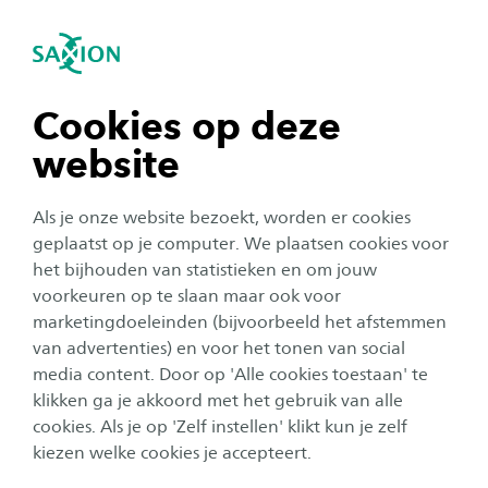
igatie sluiten
Zo
Navigatie openen
Nieuws
Creative Media and Game Technologies
navigatie tonen
Cookies op deze
website
navigatie tonen
Alle categorieën
Als je onze website bezoekt, worden er cookies
navigatie tonen
geplaatst op je computer. We plaatsen cookies voor
Ondernemerschap
Publicatiedatum:
12 maart 2026
het bijhouden van statistieken en om jouw
voorkeuren op te slaan maar ook voor
Alumnus Boris treedt in de voetsporen van zijn
navigatie tonen
vader en maakt daarvoor gebruik van
marketingdoeleinden (bijvoorbeeld het afstemmen
‘bijzonder personeel’
van advertenties) en voor het tonen van social
media content. Door op 'Alle cookies toestaan' te
navigatie tonen
klikken ga je akkoord met het gebruik van alle
cookies. Als je op 'Zelf instellen' klikt kun je zelf
Studentenleven
kiezen welke cookies je accepteert.
Publicatiedatum:
8 december 2025
'Tijdreizen' tijdens Enschede Lights Up 2025