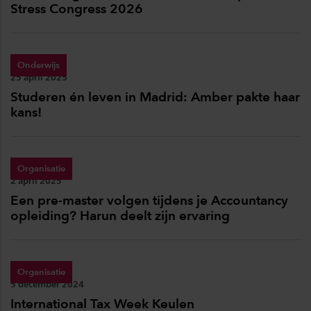
Stress Congress 2026
Onderwijs
Publicatiedatum:
25 april 2025
Studeren én leven in Madrid: Amber pakte haar
kans!
Organisatie
Publicatiedatum:
2 april 2025
Een pre-master volgen tijdens je Accountancy
opleiding? Harun deelt zijn ervaring
Organisatie
Publicatiedatum:
5 december 2024
International Tax Week Keulen