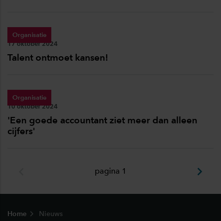
Organisatie
Publicatiedatum:
17 oktober 2024
Talent ontmoet kansen!
Organisatie
Publicatiedatum:
10 oktober 2024
'Een goede accountant ziet meer dan alleen
cijfers'
pagina 1
Footer
Home
Nieuws