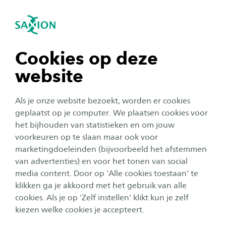
igatie sluiten
Zo
Navigatie openen
Nieuws
Accountancy
Finance & Control (Bedrijfseconomie)
navigatie tonen
Cookies op deze
Finance, Tax and Advice
website
navigatie tonen
Als je onze website bezoekt, worden er cookies
Alle categorieën
navigatie tonen
geplaatst op je computer. We plaatsen cookies voor
het bijhouden van statistieken en om jouw
Organisatie
voorkeuren op te slaan maar ook voor
navigatie tonen
Publicatiedatum:
16 juni 2026
marketingdoeleinden (bijvoorbeeld het afstemmen
Video: Hoe ervaren studenten het
van advertenties) en voor het tonen van social
gezamenlijke eerste jaar?
media content. Door op 'Alle cookies toestaan' te
navigatie tonen
klikken ga je akkoord met het gebruik van alle
cookies. Als je op 'Zelf instellen' klikt kun je zelf
kiezen welke cookies je accepteert.
Organisatie
Publicatiedatum:
9 juni 2026