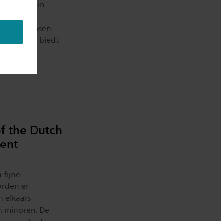
rm, zowel in
nverwante
ef van mensen
Deze groei biedt
ennis van
of the Dutch
ent
 fijne
orden er
n elkaars
n minoren. De