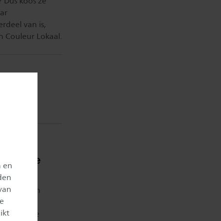
 Dus koos ze
ar
deel van is,
an Couleur Lokaal.
svol
-ICE
 bij de
n en
ment
den
van
 welzijn en
je
ikt
èrepad! De