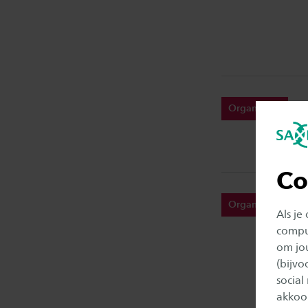
Organisatie
Co
Organisatie
Als je
comput
om jo
(bijv
social
akkoor