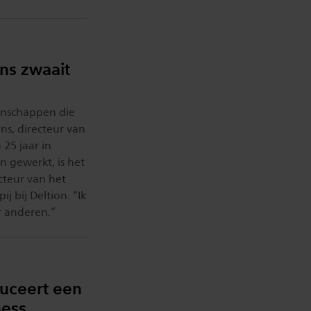
ns zwaait
enschappen die
s, directeur van
 25 jaar in
n gewerkt, is het
cteur van het
 bij Deltion. “Ik
or anderen.”
uceert een
ness