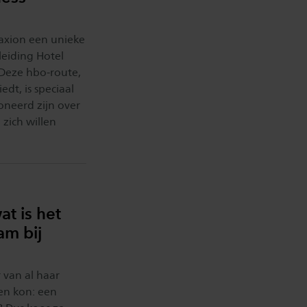
Saxion een unieke
eiding Hotel
eze hbo-route,
dt, is speciaal
oneerd zijn over
 zich willen
at is het
am bij
 van al haar
ven kon: een