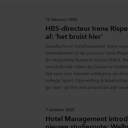
Publicatiedatum:
12 februari 2026
HBS-directeur Irene Rispe
af: ‘het bruist hier’
Goedlachs en beschouwend: twee eig
samenkomen in de persoon Irene Rispen
de Hospitality Business School (HBS). Na
verschillende rollen bij Saxion te hebbe
tijd voor een nieuwe uitdaging als dire
college Sport, Opvoeding & Maatschappij
ga ‘aan’ op iets wat zinvol kan zijn vo
Publicatiedatum:
7 oktober 2025
Hotel Management introd
nieuwe studieroute: Well