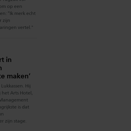
 om op een
en: “Ik merk echt
 zijn
aringen vertel."
t in
n
 te maken’
 Lukkassen. Hij
 het Arts Hotel,
el Management
grijkste is dat
un
r zijn stage.