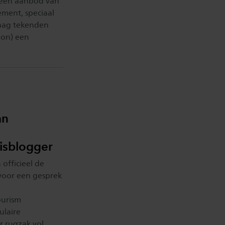
 een aanbod van
ment, speciaal
daag tekenden
ion) een
an
eisblogger
officieel de
voor een gesprek
ourism
laire
r rugzak vol