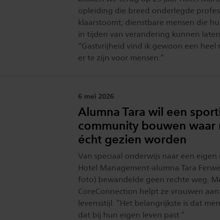
opleiding die breed onderlegde profes
klaarstoomt; dienstbare mensen die hun 
in tijden van verandering kunnen laten
“Gastvrijheid vind ik gewoon een heel
er te zijn voor mensen.”
Publicatiedatum:
6 mei 2026
Alumna Tara wil een sport
community bouwen waar
écht gezien worden
Van speciaal onderwijs naar een eige
Hotel Management-alumna Tara Ferwer
foto) bewandelde geen rechte weg. M
CoreConnection helpt ze vrouwen aa
levensstijl. “Het belangrijkste is dat me
dat bij hun eigen leven past.”