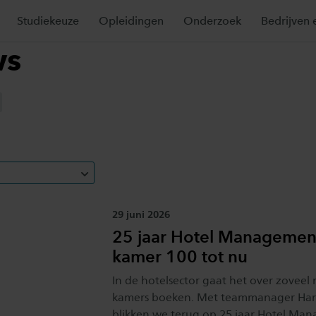
Studiekeuze
Opleidingen
Onderzoek
Bedrijven 
ws
Publicatiedatum:
29 juni 2026
25 jaar Hotel Managemen
kamer 100 tot nu
In de hotelsector gaat het over zoveel
kamers boeken. Met teammanager Haro
blikken we terug op 25 jaar Hotel Ma