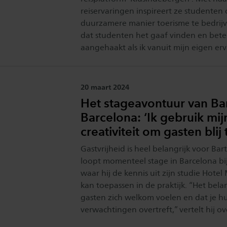
reiservaringen inspireert ze studenten
duurzamere manier toerisme te bedrijv
dat studenten het gaaf vinden en beter
aangehaakt als ik vanuit mijn eigen erv
Publicatiedatum:
20 maart 2024
Het stageavontuur van Bar
Barcelona: ‘Ik gebruik mij
creativiteit om gasten blij
Gastvrijheid is heel belangrijk voor Bart
loopt momenteel stage in Barcelona bij
waar hij de kennis uit zijn studie Hot
kan toepassen in de praktijk. “Het belan
gasten zich welkom voelen en dat je h
verwachtingen overtreft,” vertelt hij ove