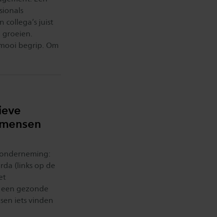
sionals
collega’s juist
 groeien.
 mooi begrip. Om
ieve
 mensen
n onderneming:
da (links op de
et
n een gezonde
nsen iets vinden