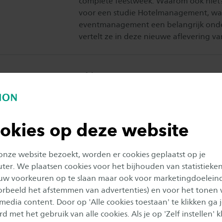
complete feestweek. Waarom ook niet?
voor een studie Hotelmanagement, wa
eventmanagement een belangrijk onder
vertelt ze in deze nieuwe aflevering v
Publicatiedatum:
6 februari 2025
Hotel Management succe
geaccrediteerd door THE
okies op deze website
Publicatiedatum:
24 januari 2025
 onze website bezoekt, worden er cookies geplaatst op je
Uniek wellness-programma
er. We plaatsen cookies voor het bijhouden van statistieke
opleiding Hotel Manage
uw voorkeuren op te slaan maar ook voor marketingdoelein
oorbeeld het afstemmen van advertenties) en voor het tonen 
Ben jij gepassioneerd over gezondheid,
 media content. Door op 'Alle cookies toestaan' te klikken ga 
gastvrijheid? Dan is de wereld van
d met het gebruik van alle cookies. Als je op 'Zelf instellen' kl
wellnessmanagement jouw ideale carri