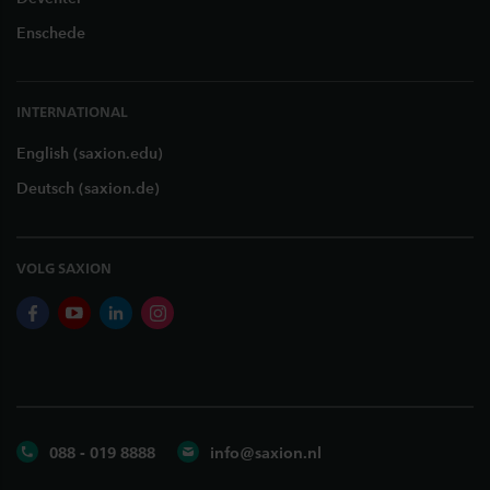
Enschede
INTERNATIONAL
English (saxion.edu)
Deutsch (saxion.de)
VOLG SAXION
facebook
youtube
linkedin
instagram
088 - 019 8888
info@saxion.nl