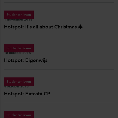
Studentenleven
Publicatiedatum:
1 november 2018
Hotspot: It's all about Christmas 🎄
Studentenleven
Publicatiedatum:
18 oktober 2018
Hotspot: Eigenwijs
Studentenleven
Publicatiedatum:
4 oktober 2018
Hotspot: Eetcafé CP
Studentenleven