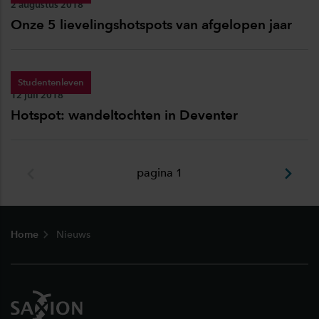
Publicatiedatum:
2 augustus 2018
Onze 5 lievelingshotspots van afgelopen jaar
Studentenleven
Publicatiedatum:
12 juli 2018
Hotspot: wandeltochten in Deventer
pagina 1
Footer
Home
Nieuws