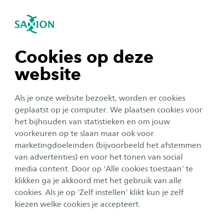
igatie sluiten
Zo
Navigatie openen
Nieuws
Hotspot
navigatie tonen
Cookies op deze
website
navigatie tonen
Alle categorieën
Als je onze website bezoekt, worden er cookies
navigatie tonen
geplaatst op je computer. We plaatsen cookies voor
Studentenleven
Publicatiedatum:
10 oktober 2025
het bijhouden van statistieken en om jouw
voorkeuren op te slaan maar ook voor
Trendy hotspots in Apeldoorn, Deventer &
navigatie tonen
Enschede
marketingdoeleinden (bijvoorbeeld het afstemmen
van advertenties) en voor het tonen van social
media content. Door op 'Alle cookies toestaan' te
navigatie tonen
klikken ga je akkoord met het gebruik van alle
Studentenleven
cookies. Als je op 'Zelf instellen' klikt kun je zelf
Publicatiedatum:
30 oktober 2024
kiezen welke cookies je accepteert.
Museumnacht Enschede 2024: tip voor in de
herfstvakantie