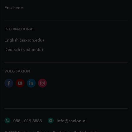
Enschede
INTERNATIONAL
English (saxion.edu)
Deutsch (saxion.de)
VOLG SAXION
facebook
youtube
linkedin
instagram
088 - 019 8888
info@saxion.nl