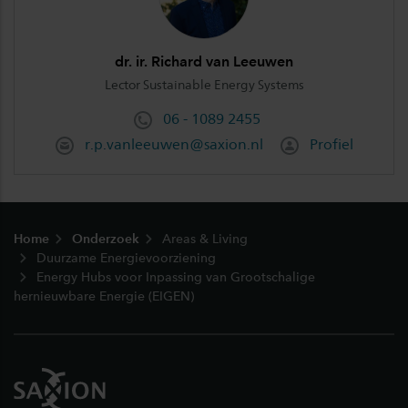
dr. ir. Richard van Leeuwen
Lector Sustainable Energy Systems
06 - 1089 2455
r.p.vanleeuwen@saxion.nl
Profiel
Footer
Home
Onderzoek
Areas & Living
Duurzame Energievoorziening
Energy Hubs voor Inpassing van Grootschalige
hernieuwbare Energie (EIGEN)