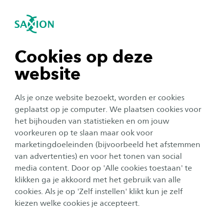
igatie sluiten
Zo
Navigatie openen
navigatie tonen
Cookies op deze
website
navigatie tonen
Als je onze website bezoekt, worden er cookies
navigatie tonen
geplaatst op je computer. We plaatsen cookies voor
het bijhouden van statistieken en om jouw
voorkeuren op te slaan maar ook voor
navigatie tonen
marketingdoeleinden (bijvoorbeeld het afstemmen
van advertenties) en voor het tonen van social
Energy Hubs voor Inpassing
media content. Door op 'Alle cookies toestaan' te
navigatie tonen
van Grootschalige
klikken ga je akkoord met het gebruik van alle
cookies. Als je op 'Zelf instellen' klikt kun je zelf
hernieuwbare Energie (EIGEN)
kiezen welke cookies je accepteert.