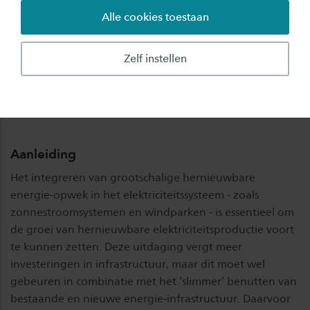
Alle cookies toestaan
Zelf instellen
Aanleiding
Het integreren van grootschalige hernieuwbare
energie-opwek in het elektriciteitssysteem - zoals
zonnestroomsystemen en windparken - is essentieel om
de groei van hernieuwbare elektriciteitsproductie voort
te kunnen zetten. Deze uitdaging vergt meer
investeringen in infrastructuur, maar dit moet wel
gebeuren in combinatie met het ‘slimmer’ benutten van
bestaande en nieuwe energie-infrastructuur. Daarvoor