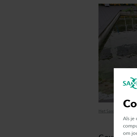
Co
Het Saxion Klimaat
Als je
comput
om jo