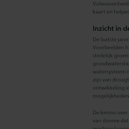
Volwassenheids
kaart en helpen
Inzicht in 
De laatste jare
Voorbeelden hi
stedelijk groen
grondwaterstan
watersysteem i
zijn van droogt
ontwikkeling in
mogelijkheden 
De kennis over
van slimme dat
machine learni