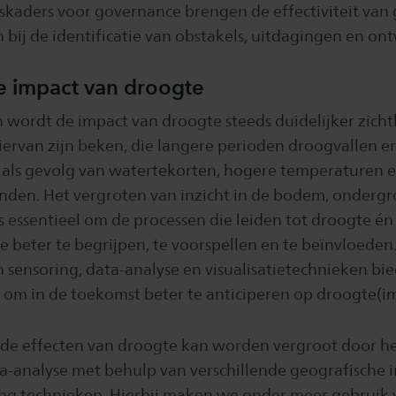
kaders voor governance brengen de effectiviteit van
 bij de identificatie van obstakels, uitdagingen en o
de impact van droogte
n wordt de impact van droogte steeds duidelijker zicht
ervan zijn beken, die langere perioden droogvallen en
 als gevolg van watertekorten, hogere temperaturen en
den. Het vergroten van inzicht in de bodem, ondergr
s essentieel om de processen die leiden tot droogte é
e beter te begrijpen, te voorspellen en te beïnvloeden.
 sensoring, data-analyse en visualisatietechnieken bie
om in de toekomst beter te anticiperen op droogte(im
 de effecten van droogte kan worden vergroot door h
a-analyse met behulp van verschillende geografische 
ng technieken. Hierbij maken we onder meer gebruik v