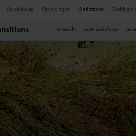
Studiekeuze
Opleidingen
Onderzoek
Bedrijven 
ansitions
Overzicht
Onderzoeksfocus
Same