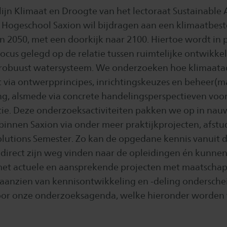
ijn Klimaat en Droogte van het lectoraat Sustainable 
n Hogeschool Saxion wil bijdragen aan een klimaatbes
n 2050, met een doorkijk naar 2100. Hiertoe wordt in p
cus gelegd op de relatie tussen ruimtelijke ontwikkeli
robuust watersysteem. We onderzoeken hoe klimaata
 via ontwerpprincipes, inrichtingskeuzes en beheer(m
g, alsmede via concrete handelingsperspectieven voo
ie. Deze onderzoeksactiviteiten pakken we op in n
binnen Saxion via onder meer praktijkprojecten, afst
olutions Semester. Zo kan de opgedane kennis vanuit 
 direct zijn weg vinden naar de opleidingen én kunne
et actuele en aansprekende projecten met maatschap
n aanzien van kennisontwikkeling en -deling ondersche
or onze onderzoeksagenda, welke hieronder worden t