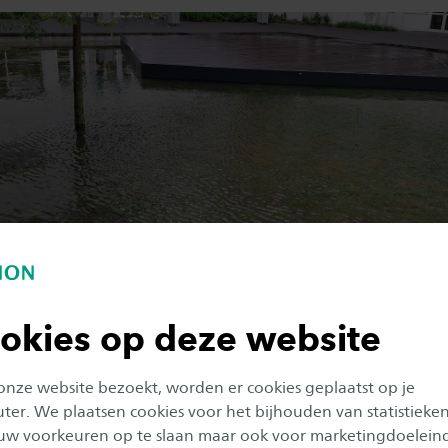
okies op deze website
plein in Enschede
 onze website bezoekt, worden er cookies geplaatst op je
er. We plaatsen cookies voor het bijhouden van statistieke
uw voorkeuren op te slaan maar ook voor marketingdoelein