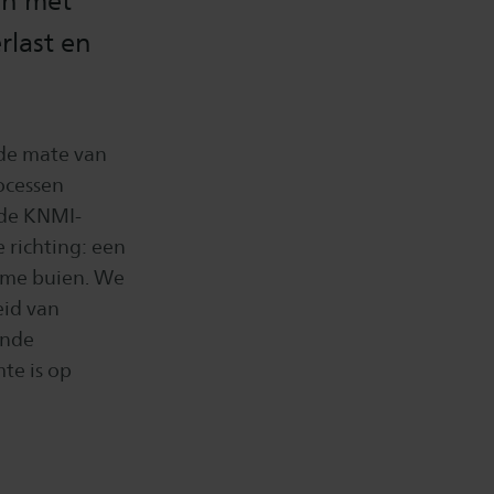
en met
rlast en
de mate van
ocessen
 de KNMI-
e richting: een
eme buien. We
eid van
onde
te is op