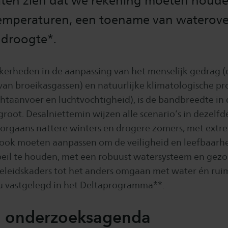
laten zien dat we rekening moeten houd
temperaturen, een toename van waterove
 droogte*.
rheden in de aanpassing van het menselijk gedrag (
van broeikasgassen) en natuurlijke klimatologische pr
htaanvoer en luchtvochtigheid), is de bandbreedte in
groot. Desalniettemin wijzen alle scenario’s in dezelfd
orgaans nattere winters en drogere zomers, met extr
 ook moeten aanpassen om de veiligheid en leefbaarh
eil te houden, met een robuust watersysteem en gez
eleidskaders tot het anders omgaan met water én ruim
au vastgelegd in het Deltaprogramma**.
 onderzoeksagenda