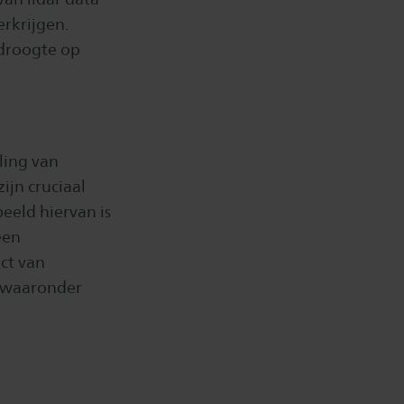
erkrijgen.
 droogte op
ling van
ijn cruciaal
eeld hiervan is
een
ct van
, waaronder