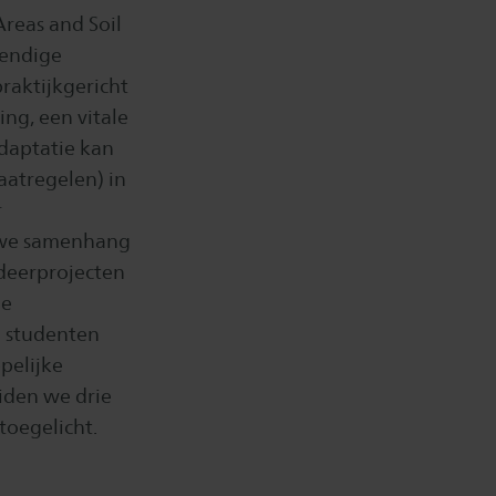
Areas and Soil
tendige
raktijkgericht
ng, een vitale
daptatie kan
aatregelen) in
r
auwe samenhang
udeerprojecten
de
n studenten
pelijke
iden we drie
oegelicht.