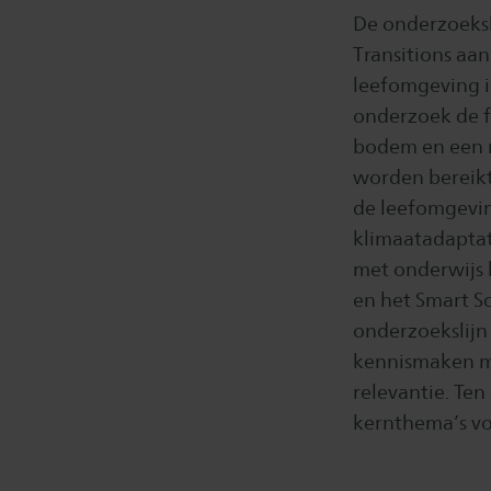
De onderzoeksl
Transitions aa
leefomgeving i
onderzoek de fo
bodem en een 
worden bereikt
de leefomgevin
klimaatadaptat
met onderwijs 
en het Smart S
onderzoekslijn
kennismaken m
relevantie. Te
kernthema’s vo