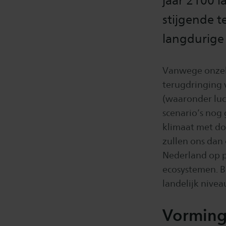
jaar 2100 
stijgende 
langdurige
Vanwege onzeke
terugdringing 
(waaronder luc
scenario’s nog 
klimaat met do
zullen ons dan
Nederland op p
ecosystemen. B
landelijk nive
Vorming