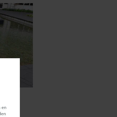
n en
den