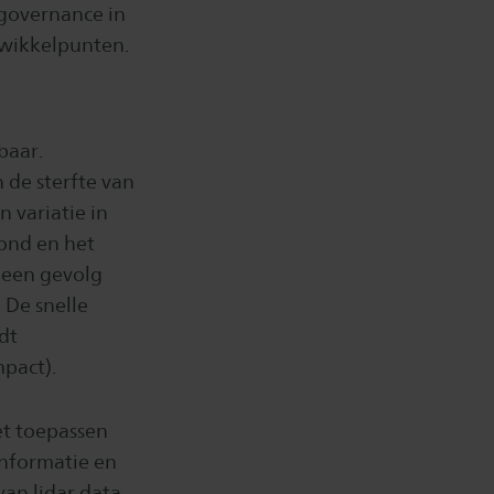
 governance in
ntwikkelpunten.
baar.
 de sterfte van
 variatie in
ond en het
n een gevolg
 De snelle
dt
pact).
et toepassen
informatie en
an lidar data