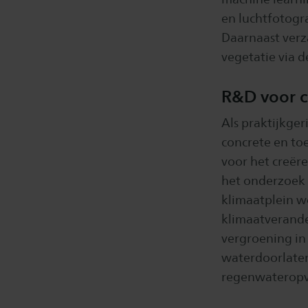
en luchtfotogr
Daarnaast verz
vegetatie via 
R&D voor c
Als praktijkge
concrete en toe
voor het creër
het onderzoek 
klimaatplein 
klimaatverande
vergroening in 
waterdoorlaten
regenwateropv