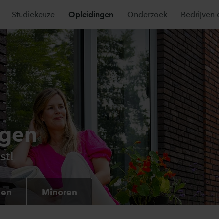
Studiekeuze
Opleidingen
Onderzoek
Bedrijven 
ngen
st!
sen
Minoren