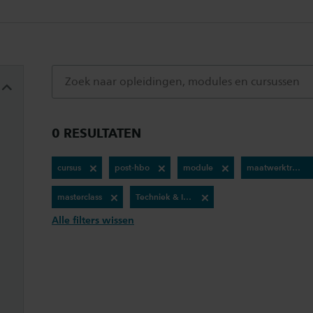
0 RESULTATEN
cursus
post-hbo
module
maatwerktraject
masterclass
Techniek & ICT
Alle filters wissen