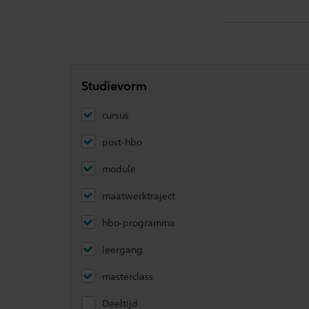
filters
8
Studievorm
cursus
post-hbo
module
maatwerktraject
hbo-programma
leergang
masterclass
Deeltijd