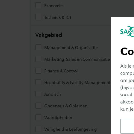
Economie
Techniek & ICT
Vakgebied
Co
Management & Organisatie
Marketing, Sales en Communicatie
Als je
Finance & Control
comput
om jo
Hospitality & Facility Management
(bijv
social
Juridisch
akkoor
Onderwijs & Opleiden
kun je
Vaardigheden
Veiligheid & Leefomgeving