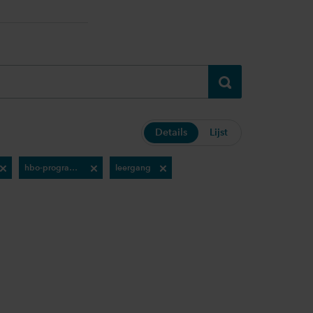
Verzenden
Details
Lijst
hbo-programma
leergang