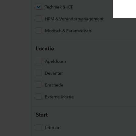
Techniek & ICT
HRM & Verandermanagement
Medisch & Paramedisch
Locatie
Apeldoorn
Deventer
Enschede
Externe locatie
Start
februari