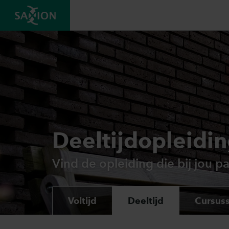
Deeltijdopleidi
Vind de opleiding die bij jou pa
Voltijd
Deeltijd
Cursus