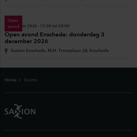
Open
Datum:
3 december 2026 - 17:30 tot 20:00
avond
Open avond Enschede: donderdag 3
december 2026
Locatie:
Saxion Enschede, M.H. Tromplaan 28, Enschede
Footer
Home
Events