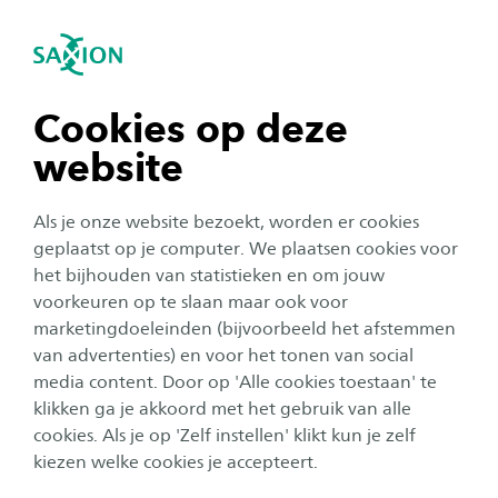
igatie sluiten
Zo
Navigatie openen
Events
Voltijd
Deeltijd
Open dagen actueel
navigatie tonen
Cookies op deze
Open avond actueel
website
navigatie tonen
Als je onze website bezoekt, worden er cookies
Alle categorieën
navigatie tonen
geplaatst op je computer. We plaatsen cookies voor
Alle maanden
het bijhouden van statistieken en om jouw
voorkeuren op te slaan maar ook voor
navigatie tonen
marketingdoeleinden (bijvoorbeeld het afstemmen
Open
van advertenties) en voor het tonen van social
Datum:
31 oktober 2026
dag
media content. Door op 'Alle cookies toestaan' te
navigatie tonen
Open dag Deventer: zaterdag 31 oktober
klikken ga je akkoord met het gebruik van alle
Locatie:
Saxion Deventer, Handelskade 75, Deventer
cookies. Als je op 'Zelf instellen' klikt kun je zelf
kiezen welke cookies je accepteert.