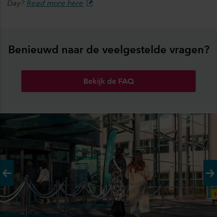
Day?
Read more here
Benieuwd naar de veelgestelde vragen?
Bekijk de FAQ
Vorige
Vo