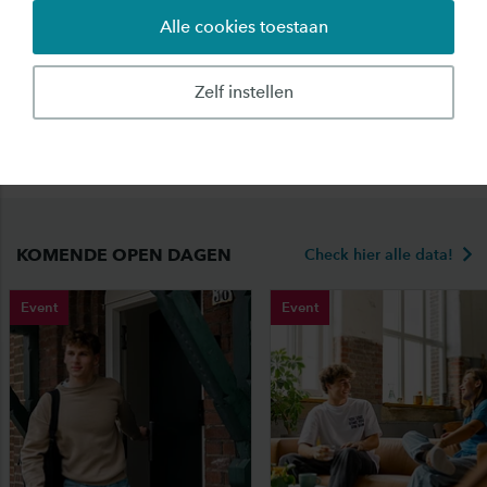
Alle cookies toestaan
Hey studiekiezer 👋🏽 Wil jij je graag oriënteren
op een studie? Laat je gegevens achter en wij
Zelf instellen
geven je een seintje wanneer je je kunt
aanmelden voor de open dagen.
KOMENDE OPEN DAGEN
Check hier alle data!
Event
Event