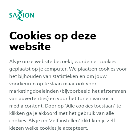
igatie sluiten
Zo
Navigatie openen
navigatie tonen
Cookies op deze
website
navigatie tonen
Als je onze website bezoekt, worden er cookies
navigatie tonen
geplaatst op je computer. We plaatsen cookies voor
het bijhouden van statistieken en om jouw
voorkeuren op te slaan maar ook voor
navigatie tonen
marketingdoeleinden (bijvoorbeeld het afstemmen
van advertenties) en voor het tonen van social
media content. Door op 'Alle cookies toestaan' te
navigatie tonen
Open dagen voltijd 2025-
klikken ga je akkoord met het gebruik van alle
cookies. Als je op 'Zelf instellen' klikt kun je zelf
2026
kiezen welke cookies je accepteert.