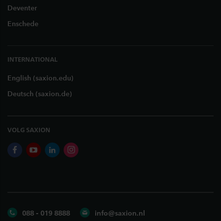
Deventer
Enschede
INTERNATIONAL
English (saxion.edu)
Deutsch (saxion.de)
VOLG SAXION
facebook
youtube
linkedin
instagram
088 - 019 8888
info@saxion.nl