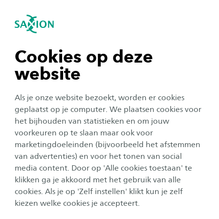
igatie sluiten
Zo
Navigatie openen
navigatie tonen
Cookies op deze
website
navigatie tonen
Als je onze website bezoekt, worden er cookies
navigatie tonen
geplaatst op je computer. We plaatsen cookies voor
het bijhouden van statistieken en om jouw
Onderzoek
voorkeuren op te slaan maar ook voor
navigatie tonen
marketingdoeleinden (bijvoorbeeld het afstemmen
Continu ‘visiteerbaar’ met
van advertenties) en voor het tonen van social
nieuw kwaliteitsbeleid
media content. Door op 'Alle cookies toestaan' te
navigatie tonen
klikken ga je akkoord met het gebruik van alle
Auteur:
Jos Eertink
cookies. Als je op 'Zelf instellen' klikt kun je zelf
Publicatiedatum:
16 september 2025
Leestijd:
5
Minuten
kiezen welke cookies je accepteert.