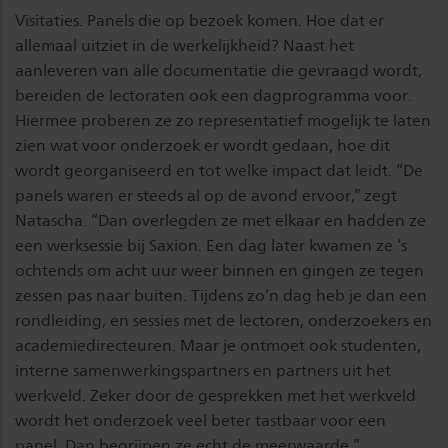
Visitaties. Panels die op bezoek komen. Hoe dat er
allemaal uitziet in de werkelijkheid? Naast het
aanleveren van alle documentatie die gevraagd wordt,
bereiden de lectoraten ook een dagprogramma voor.
Hiermee proberen ze zo representatief mogelijk te laten
zien wat voor onderzoek er wordt gedaan, hoe dit
wordt georganiseerd en tot welke impact dat leidt. “De
panels waren er steeds al op de avond ervoor,” zegt
Natascha. “Dan overlegden ze met elkaar en hadden ze
een werksessie bij Saxion. Een dag later kwamen ze ‘s
ochtends om acht uur weer binnen en gingen ze tegen
zessen pas naar buiten. Tijdens zo’n dag heb je dan een
rondleiding, en sessies met de lectoren, onderzoekers en
academiedirecteuren. Maar je ontmoet ook studenten,
interne samenwerkingspartners en partners uit het
werkveld. Zeker door de gesprekken met het werkveld
wordt het onderzoek veel beter tastbaar voor een
panel. Dan begrijpen ze echt de meerwaarde.”