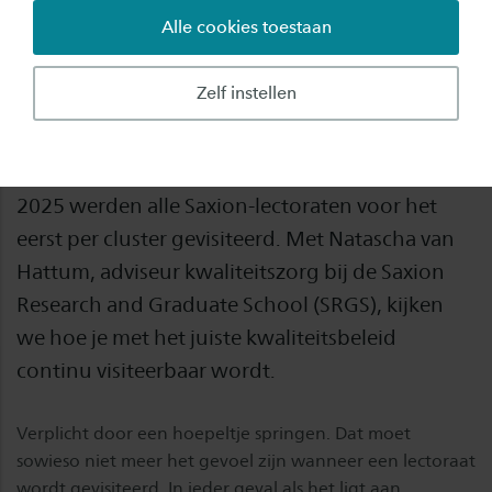
Alle cookies toestaan
Kwaliteitszorg draagt bij aan de inrichting en
uitvoering van onderzoek met impact. Vanuit
Zelf instellen
die gedachte is het nieuwe kwaliteitsbeleid voor
het praktijkgericht onderzoek van Saxion
vormgegeven. Tussen september 2024 en april
2025 werden alle Saxion-lectoraten voor het
eerst per cluster gevisiteerd. Met Natascha van
Hattum, adviseur kwaliteitszorg bij de Saxion
Research and Graduate School (SRGS), kijken
we hoe je met het juiste kwaliteitsbeleid
continu visiteerbaar wordt.
Verplicht door een hoepeltje springen. Dat moet
sowieso niet meer het gevoel zijn wanneer een lectoraat
wordt gevisiteerd. In ieder geval als het ligt aan