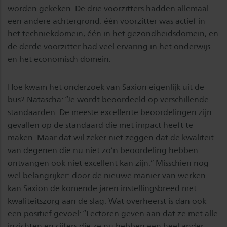
worden gekeken. De drie voorzitters hadden allemaal
een andere achtergrond: één voorzitter was actief in
het techniekdomein, één in het gezondheidsdomein, en
de derde voorzitter had veel ervaring in het onderwijs-
en het economisch domein.
Hoe kwam het onderzoek van Saxion eigenlijk uit de
bus? Natascha: “Je wordt beoordeeld op verschillende
standaarden. De meeste excellente beoordelingen zijn
gevallen op de standaard die met impact heeft te
maken. Maar dat wil zeker niet zeggen dat de kwaliteit
van degenen die nu niet zo’n beoordeling hebben
ontvangen ook niet excellent kan zijn.” Misschien nog
wel belangrijker: door de nieuwe manier van werken
kan Saxion de komende jaren instellingsbreed met
kwaliteitszorg aan de slag. Wat overheerst is dan ook
een positief gevoel: “Lectoren geven aan dat ze met alle
inzichten en cijfers die ze nu hebben een heel ander