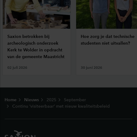
Saxion betrokken bij
Hoe zorg je dat technische
archeologisch onderzoek
studenten niet uitvallen?
Kerk te Wolder in opdracht
van de gemeente Maastricht
02 juli 2026
30 juni 2026
Footer
Home
Nieuws
2025
September
Continu ‘visiteerbaar’ met nieuw kwaliteitsbeleid