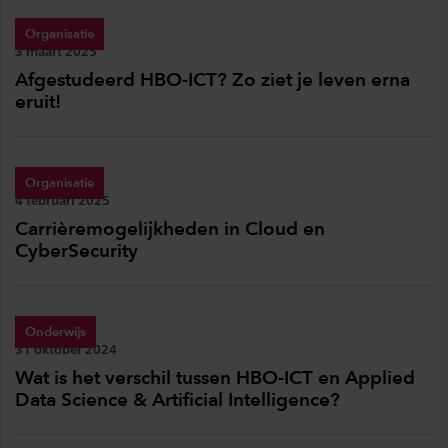
Organisatie
Publicatiedatum:
3 maart 2025
Afgestudeerd HBO-ICT? Zo ziet je leven erna
eruit!
Organisatie
Publicatiedatum:
4 februari 2025
Carrièremogelijkheden in Cloud en
CyberSecurity
Onderwijs
Publicatiedatum:
31 oktober 2024
Wat is het verschil tussen HBO-ICT en Applied
Data Science & Artificial Intelligence?