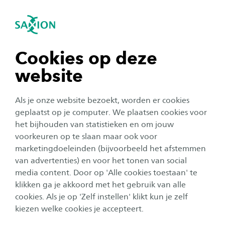
igatie sluiten
Zo
Navigatie openen
Nieuws
HBO-ICT
Ad Software Development
navigatie tonen
Cookies op deze
website
navigatie tonen
Alle categorieën
Als je onze website bezoekt, worden er cookies
navigatie tonen
geplaatst op je computer. We plaatsen cookies voor
Studentenleven
Publicatiedatum:
9 juni 2026
het bijhouden van statistieken en om jouw
voorkeuren op te slaan maar ook voor
Studeren met een ondersteuningsvraag: welke
navigatie tonen
hulp biedt Saxion?
marketingdoeleinden (bijvoorbeeld het afstemmen
van advertenties) en voor het tonen van social
media content. Door op 'Alle cookies toestaan' te
navigatie tonen
klikken ga je akkoord met het gebruik van alle
Organisatie
cookies. Als je op 'Zelf instellen' klikt kun je zelf
Publicatiedatum:
4 december 2025
kiezen welke cookies je accepteert.
Van twijfel naar toewijding: hoe Anniek haar
plek vond in de techwereld