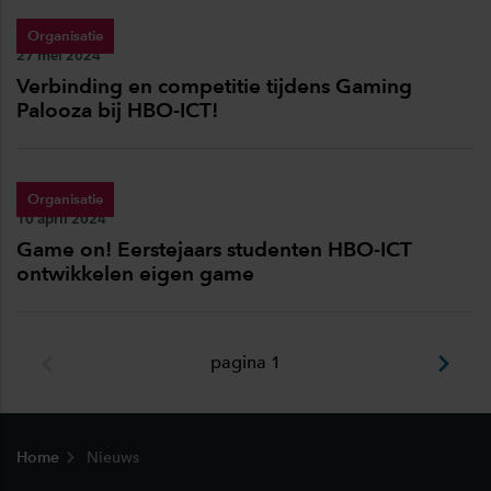
Organisatie
Publicatiedatum:
27 mei 2024
Verbinding en competitie tijdens Gaming
Palooza bij HBO-ICT!
Organisatie
Publicatiedatum:
10 april 2024
Game on! Eerstejaars studenten HBO-ICT
ontwikkelen eigen game
pagina 1
Footer
Home
Nieuws