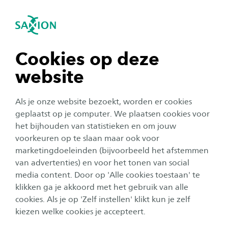
igatie sluiten
Zo
Navigatie openen
Gesprekshulpen
Ik wil meepraten over de zorg of behandeling.
navigatie tonen
Cookies op deze
website
navigatie tonen
Als je onze website bezoekt, worden er cookies
navigatie tonen
geplaatst op je computer. We plaatsen cookies voor
het bijhouden van statistieken en om jouw
voorkeuren op te slaan maar ook voor
navigatie tonen
marketingdoeleinden (bijvoorbeeld het afstemmen
van advertenties) en voor het tonen van social
media content. Door op 'Alle cookies toestaan' te
navigatie tonen
klikken ga je akkoord met het gebruik van alle
cookies. Als je op 'Zelf instellen' klikt kun je zelf
kiezen welke cookies je accepteert.