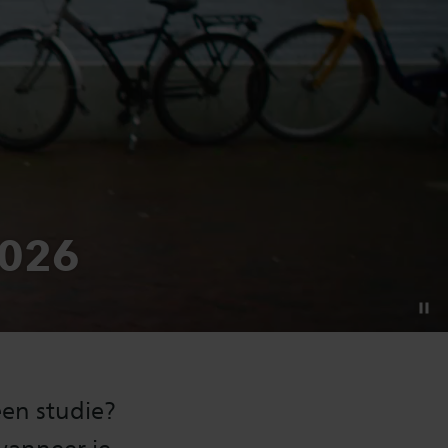
2026
een studie?