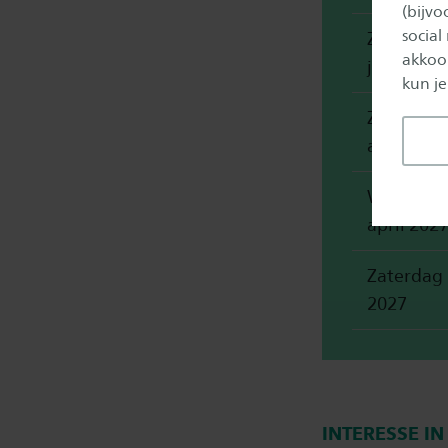
(bijv
social
Zaterdag
akkoor
januari 2
kun je
Zaterdag 
april 202
Woensda
april 202
Zaterdag 
2027
INTERESSE I