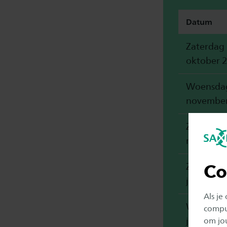
Datum
Zaterdag
oktober 
Woensda
november
Zaterdag 
november
Co
Zaterdag
januari 2
Als je
Woensda
comput
januari 2
om jo