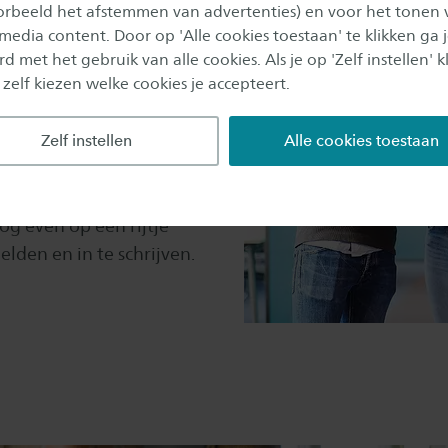
oorbeeld het afstemmen van advertenties) en voor het tonen 
 media content. Door op 'Alle cookies toestaan' te klikken ga 
ar je in ieder geval
d met het gebruik van alle cookies. Als je op 'Zelf instellen' kl
 zelf kiezen welke cookies je accepteert.
dan verder? Het is tijd
 Meet & Greet!
Meet &
Zelf instellen
Alle cookies toestaan
n en jouw toekomstige
 een laatste keer of je op
? Maak dan je inschrijving
og even op een rijtje
lden en in te schrijven.