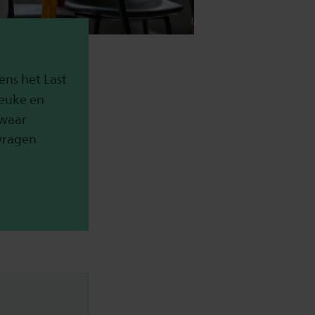
ens het Last
leuke en
 waar
 vragen