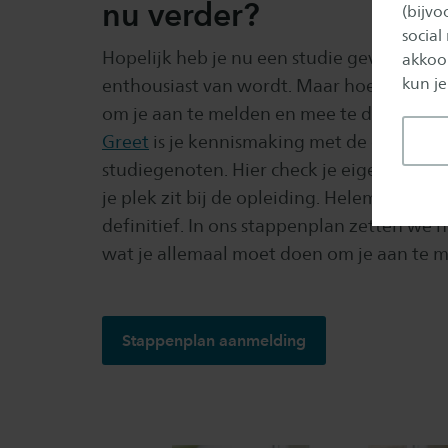
nu verder?
(bijv
social
Hopelijk heb je nu een studie gevonden wa
akkoor
kun je
enthousiast van wordt. Maar hoe gaat het 
om je aan te melden en mee te doen met
Greet
is je kennismaking met de docente
studiegenoten. Hier check je eigenlijk ook
je plek zit bij de opleiding. Helemaal blij
definitief. In ons stappenplan zetten we n
wat je allemaal moet doen om je aan te me
Stappenplan aanmelding