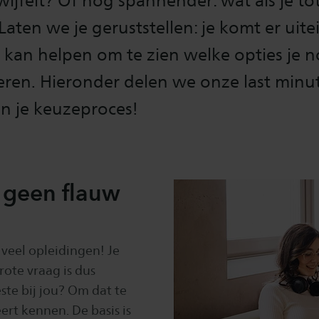
twijfelt? Of nog spannender: wat als je to
Laten we je geruststellen: je komt er uitei
t kan helpen om te zien welke opties je
teren. Hieronder delen we onze last minut
an je keuzeproces!
g geen flauw
o veel opleidingen! Je
rote vraag is dus
ste bij jou? Om dat te
eert kennen. De basis is