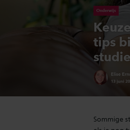
Onderwijs
Keuzes
tips b
studi
Auteur:
Elise Ern
Publicati
13 juni 2
Sommige st