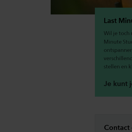
Last Min
Wil je toch
Minute Stu
ontspannen 
verschillen
stellen en 
Je kunt j
Contact