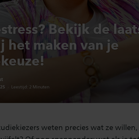
tress? Bekijk de laat
ij het maken van je
ekeuze!
st
edatum:
025
Leestijd:
2
Minuten
udiekiezers weten precies wat ze willen