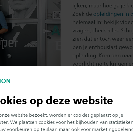
lijken; maar hoe ga je k
Zoek de
opleidingen in 
helemaal in: bekijk vide
vragen; check alles. Schr
zien dat er toch weer een
ben je enthousiast gewo
opleiding. Kom dan naar
voorlichting te krijgen e
Lees hier meer en meld j
Last Minute Studiekeuze
okies op deze website
 onze website bezoekt, worden er cookies geplaatst op je
er. We plaatsen cookies voor het bijhouden van statistieke
 ik wil! Hoe
uw voorkeuren op te slaan maar ook voor marketingdoelein