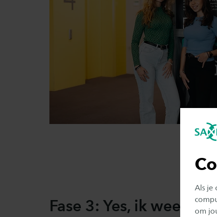
Co
Als je
comput
Fase 3: Yes, ik weet wat
om jo