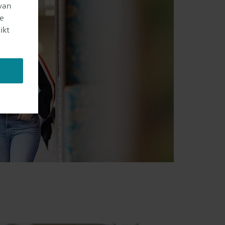
van
je
ikt