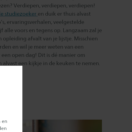
iezen? Verdiepen, verdiepen, verdiepen!
de studiezoeker
en duik er thuis alvast
o’s, ervaringsverhalen, veelgestelde
ijf alle voors en tegens op. Langzaam zal je
 opleiding afvalt van je lijstje. Misschien
rden en wil je meer weten van een
 een open dag! Dit is dé manier om
n alvast een kijkje in de keuken te nemen.
e aan!👇
 Event
n en
den