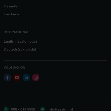
Deventer
Enschede
INTERNATIONAL
English (saxion.edu)
Deutsch (saxion.de)
VOLG SAXION
facebook
youtube
linkedin
instagram
088 - 019 8888
info@saxion.nl