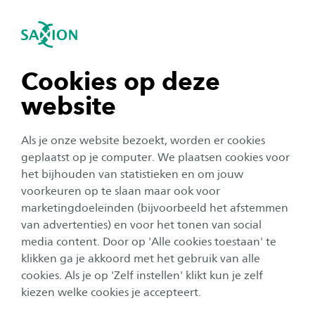
igatie sluiten
Zo
Navigatie openen
Home
Studeren bij Saxion
Ik wil mij inschrijven
Studiekeuzecheck en Meet &
navigatie tonen
Cookies op deze
Greet
website
navigatie tonen
Als je onze website bezoekt, worden er cookies
Start jij in september met een opleiding bij
navigatie tonen
geplaatst op je computer. We plaatsen cookies voor
Saxion? Dan nodigen we je uit voor een Meet &
het bijhouden van statistieken en om jouw
Greet met de door jou gekozen opleiding*.
voorkeuren op te slaan maar ook voor
navigatie tonen
marketingdoeleinden (bijvoorbeeld het afstemmen
van advertenties) en voor het tonen van social
*
Let op: heb je je aangemeld voor een opleiding met
media content. Door op 'Alle cookies toestaan' te
navigatie tonen
een
loting, onderzoek aanvullende eisen of
klikken ga je akkoord met het gebruik van alle
werkplekeis
? Dan gelden er andere
cookies. Als je op 'Zelf instellen' klikt kun je zelf
inschrijfvoorwaarden. Check jouw opleidingspagina
kiezen welke cookies je accepteert.
voor meer info! Dat geldt ook voor
deeltijdopleidingen
,
Associate degrees
en
masters
.