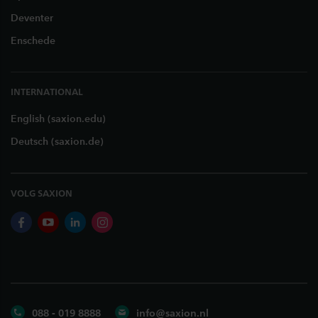
Deventer
Enschede
INTERNATIONAL
English (saxion.edu)
Deutsch (saxion.de)
VOLG SAXION
facebook
youtube
linkedin
instagram
088 - 019 8888
info@saxion.nl