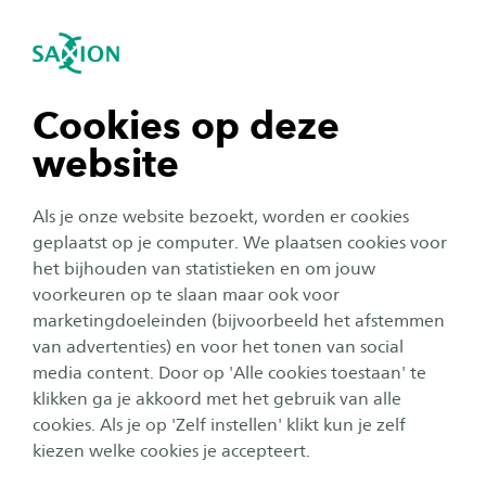
igatie sluiten
Zo
Navigatie openen
navigatie tonen
Cookies op deze
website
navigatie tonen
Als je onze website bezoekt, worden er cookies
navigatie tonen
geplaatst op je computer. We plaatsen cookies voor
het bijhouden van statistieken en om jouw
voorkeuren op te slaan maar ook voor
navigatie tonen
Organisatie
marketingdoeleinden (bijvoorbeeld het afstemmen
van advertenties) en voor het tonen van social
Ervaringen met podcasts in het
media content. Door op 'Alle cookies toestaan' te
navigatie tonen
onderwijs
klikken ga je akkoord met het gebruik van alle
cookies. Als je op 'Zelf instellen' klikt kun je zelf
Publicatiedatum:
20 oktober 2023
Leestijd:
3
Minuten
kiezen welke cookies je accepteert.