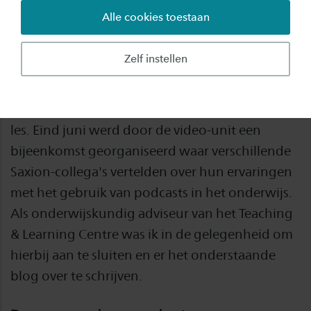
Alle cookies toestaan
Denk je eens in wat je kan bereiken wanneer je
je onderwijs al aan kan bieden terwijl de
Zelf instellen
student nog onderweg is naar Saxion. Lopend,
fietsend of in de trein kan het luisteren van een
podcast een mooie voorbereiding zijn voor een
les. Eind juni werd door de video-unit een
bijeenkomst georganiseerd waar verschillende
Saxion-collega's vertelden over hun ervaringen
met het gebruik van podcasts in het onderwijs.
Als onderwijskundig adviseur van het Teaching
& Learning Centre was ik in de gelegenheid om
hierbij aan te sluiten en er het onderstaande
blog over te schrijven.